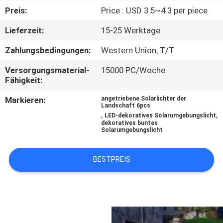
Preis:
Price : USD 3.5~4.3 per piece
KONTAKTIERE
Lieferzeit:
15-25 Werktage
UNS
Zahlungsbedingungen:
Western Union, T/T
NACHRICHTEN
Versorgungsmaterial-
15000 PC/Woche
Fähigkeit:
FÄLLE
Markieren:
angetriebene Solarlichter der
Landschaft 6pcs
,
,
LED-dekoratives Solarumgebungslicht
dekoratives buntes
Solarumgebungslicht
FORDERN
SIE
BESTPREIS
EIN
ANGEBOT
AN