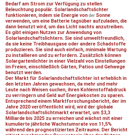
Bedarf am Strom zur Verfügung zu stellen
Beleuchtung populär. Solar
landschafts
lichter
funktionieren, indem sie Energie von
Sonne
der
verwenden, um eine Batterie tagsüber aufzuladen, die
dann benutzt wird, um das Licht nachts anzutreiben.
Es gibt einigen Nutzen zur Anwendung von
Solar
landschafts
lichtern. Sie sind umweltfreundlich,
da sie keine Treibhausgase oder andere Schadstoffe
produzieren. Sie sind auch einfach, minimale Wartung
zu installieren und zu erfordern. Zusätzlich können
Solargartenlichter in einer Vielzahl von Einstellungen
im Freien, einschließlich Gärten, Patios und Gehwege
benutzt werden.
Der Markt für Solar
landschafts
lichter ist erheblich in
den letzten Jahren gewachsen, da mehr und mehr
Leute nach Weisen suchen, ihren Kohlenstoffabdruck
zu verringern und Geld auf Energiekosten zu sparen.
Entsprechend einem Marktforschungsbericht, der im
Jahre 2020 veröffentlicht wird, wird der globale
Solarlandschafts
lichtmarkt erwartet, um $3,3
Milliarde bis 2025 zu erreichen und wächst mit einer
kumulierte jährliche Wachstumsrate von 11,5%
während des prognostizierten Zeitraums. Der Bericht