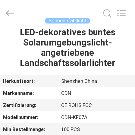
Changdaneng
Technology
Co.,
Ltd..
All
Sonnenpfahllicht
Rights
Reserved.
LED-dekoratives buntes
HEIM
Solarumgebungslicht-
PRODUKTE
angetriebene
Landschaftssolarlichter
ÜBER
UNS
Herkunftsort:
Shenzhen China
Markenname:
CDN
FABRIK-
Zertifizierung:
CE ROHS FCC
TOUR
Modellnummer:
CDN-KF07A
QUALITÄTSKONTROLLE
Min Bestellmenge:
100 PCS