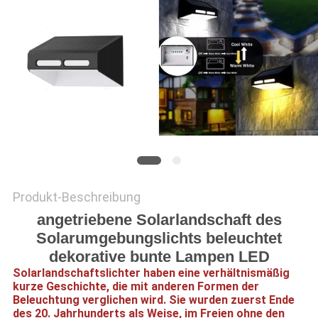
ONLINE
SHOP
SITEMAP
DATENSCHUTZRICHTLINIE
Produkt-Beschreibung
angetriebene Solarlandschaft des
Solarumgebungslichts beleuchtet
dekorative bunte Lampen LED
Solarlandschaftslichter haben eine verhältnismäßig
kurze Geschichte, die mit anderen Formen der
Beleuchtung verglichen wird. Sie wurden zuerst Ende
des 20. Jahrhunderts als Weise, im Freien ohne den