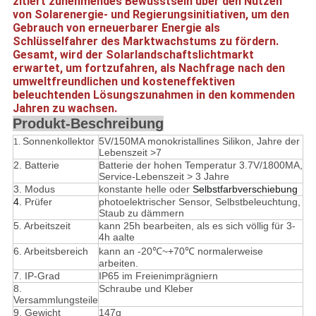
zitiert zunehmendes Bewusstsein über den Nutzen
von Solarenergie- und Regierungsinitiativen, um den
Gebrauch von erneuerbarer Energie als
Schlüsselfahrer des Marktwachstums zu fördern.
Gesamt, wird der
Solarlandschafts
lichtmarkt
erwartet, um fortzufahren, als Nachfrage nach den
umweltfreundlichen und kosteneffektiven
beleuchtenden Lösungszunahmen in den kommenden
Jahren zu wachsen.
Produkt-Beschreibung
Sonnenkollektor
5V/150MA monokristallines Silikon, Jahre der
1.
Lebenszeit >7
2. Batterie
Batterie der hohen Temperatur 3.7V/1800MA,
Service-Lebenszeit > 3 Jahre
3. Modus
konstante helle oder
Selbstfarbverschiebung
4. 
Prüfer
photoelektrischer Sensor, Selbstbeleuchtung,
Staub zu dämmern
5.
Arbeitszeit
kann 25h bearbeiten, als es sich völlig für 3-
4h aalte
6. Arbeitsbereich
kann an -20℃~+70℃ normalerweise
arbeiten.
7. IP-Grad
IP65 im Freienimprägniern
8.
Schraube und Kleber
Versammlungsteile
9. Gewicht
147g