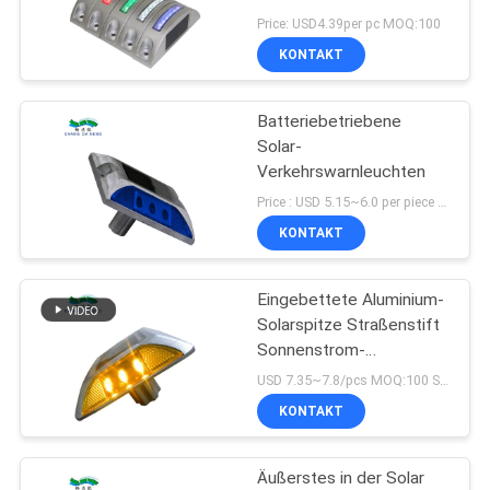
ONLINE
Price: USD4.39per pc MOQ:100
SHOP
KONTAKT
Batteriebetriebene
SITEMAP
Solar-
Verkehrswarnleuchten
DATENSCHUTZRICHTLINIE
Price : USD 5.15~6.0 per piece MOQ:100pcs
KONTAKT
Eingebettete Aluminium-
Solarspitze Straßenstift
Sonnenstrom-
Lampenmarkierung
USD 7.35~7.8/pcs MOQ:100 Stück
KONTAKT
Äußerstes in der Solar