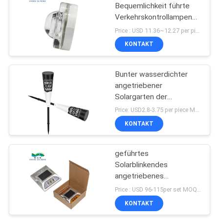
Bequemlichkeit führte
Verkehrskontrollampen
für Bauwarnung
Price : USD 11.36~12.27 per piece MOQ:1
KONTAKT
Bunter wasserdichter
angetriebener
Solargarten der
Dekorations-IP65
Price: USD2.8-3.75 per piece MOQ:1pcs
beleuchtet für im Freien
KONTAKT
geführtes
Solarblinkendes
angetriebenes
Solarwarnlicht des
Price : USD 96-115per set MOQ:10 Sätze
warnlichtes
KONTAKT