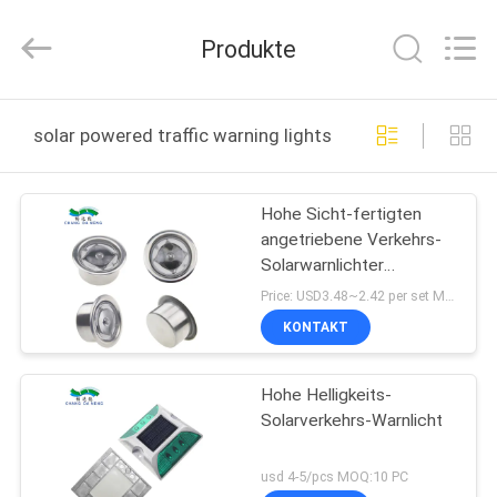
Changdaneng
Technology
Co.,
Produkte
Ltd..
All
Rights
Reserved.
HEIM
solar powered traffic warning lights online manufactur
PRODUKTE
Hohe Sicht-fertigten
angetriebene Verkehrs-
ÜBER
Solarwarnlichter
UNS
besonders an LED-
Price: USD3.48~2.42 per set MOQ:1 Satz
Verkehrszeichen
KONTAKT
FABRIK-
Hohe Helligkeits-
TOUR
Solarverkehrs-Warnlicht
QUALITÄTSKONTROLLE
usd 4-5/pcs MOQ:10 PC