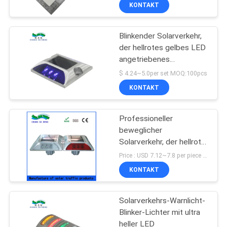
KONTAKT
KONTAKTIERE
Blinkender Solarverkehr,
UNS
der hellrotes gelbes LED
angetriebenes
NACHRICHTEN
Warnsignal warnt
$ 4.24~5.0per set MOQ:100pcs
KONTAKT
FÄLLE
Professioneller
beweglicher
FORDERN
Solarverkehr, der hellrote
SIE
blaue LED mit CER-
Price : USD 7.12~7.8 per piece MOQ:1
Zertifikat warnt
EIN
KONTAKT
ANGEBOT
Solarverkehrs-Warnlicht-
AN
Blinker-Lichter mit ultra
heller LED