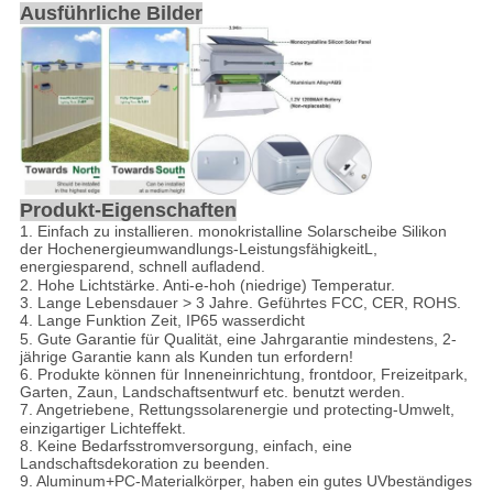
Ausführliche Bilder
Produkt-Eigenschaften
1. Einfach zu installieren. monokristalline Solarscheibe Silikon
der Hochenergieumwandlungs-Leistungsfähigkeit
L,
energiesparend, schnell aufladend.
2.
Hohe Lichtstärke. Anti-e-hoh (niedrige) Temperatur.
3. Lange Lebensdauer > 3 Jahre. Geführtes FCC, CER, ROHS.
4. Lange Funktion
Zeit, IP65 wasserdicht
5. Gute Garantie für Qualität, eine Jahrgarantie mindestens, 2-
jährige Garantie kann als Kunden tun erfordern!
6. Produkte können für Inneneinrichtung, frontdoor, Freizeitpark,
Garten, Zaun, Landschaftsentwurf etc. benutzt werden.
7. Angetriebene, Rettungssolarenergie und protecti
n
g-Umwelt,
einzigartiger Lichteffekt.
8. Keine Bedarfsstromversorgung, einfach, eine
Landschaftsdekoration zu beenden.
9. Aluminum+PC-Materialkörper, haben ein gutes UVbeständiges