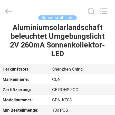
Changdaneng
Technology
Co.,
Ltd..
All
Sonnenpfahllicht
Rights
Reserved.
Aluminiumsolarlandschaft
HEIM
beleuchtet Umgebungslicht
PRODUKTE
2V 260mA Sonnenkollektor-
LED
ÜBER
UNS
Herkunftsort:
Shenzhen China
Markenname:
CDN
FABRIK-
Zertifizierung:
CE ROHS FCC
TOUR
Modellnummer:
CDN-KF08
QUALITÄTSKONTROLLE
Min Bestellmenge:
100 PCS