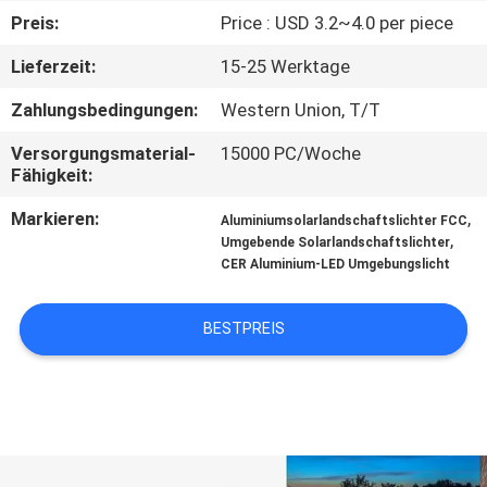
Preis:
Price : USD 3.2~4.0 per piece
KONTAKTIERE
Lieferzeit:
15-25 Werktage
UNS
Zahlungsbedingungen:
Western Union, T/T
NACHRICHTEN
Versorgungsmaterial-
15000 PC/Woche
Fähigkeit:
FÄLLE
Markieren:
,
Aluminiumsolarlandschaftslichter FCC
,
Umgebende Solarlandschaftslichter
CER Aluminium-LED Umgebungslicht
FORDERN
SIE
BESTPREIS
EIN
ANGEBOT
AN