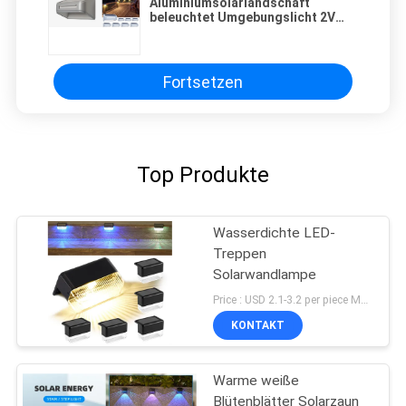
Aluminiumsolarlandschaft
beleuchtet Umgebungslicht 2V
260mA Sonnenkollektor-LED
Fortsetzen
Top Produkte
Wasserdichte LED-
Treppen
Solarwandlampe
Price : USD 2.1-3.2 per piece MOQ:10 PCS
KONTAKT
Warme weiße
Blütenblätter Solarzaun