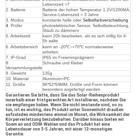
Lebenszeit >7
2. Batterie
Batterie der hohen Temperatur 1.2V/1200MA,
Service-Lebenszeit > 3 Jahre
3. Modus
konstante helle oder
Selbstfarbverschiebung
4. 
Prüfer
photoelektrischer Sensor, Selbstbeleuchtung,
Staub zu dämmern
5.
Arbeitszeit
kann 20h bearbeiten, als es sich völlig für 4-
5h aalte
6. Arbeitsbereich
kann an -20℃~+70℃ normalerweise
arbeiten.
7. IP-Grad
IP65 im Freienimprägniern
8.
Schraube und Kleber
Versammlungsteile
9. Gewicht
135g
10. Material
Aluminum+PC
11.
Größe
96*52*59MM, Größe und Form können
besonders angefertigt werden.
Garantieren Sie bitte, dass Sie das Solar-Reihenprodukt
innerhalb einer fristgerechten Art installieren, nachdem Sie
sie empfangen haben. Wenn Sie nicht imstande sind, so zu
tun, ist es wichtig, das Produkt unter Sonnenlicht draußen
aufzuladen mindestens einmal im Monat, die Wirksamkeit der
Körperverletzung beizubehalten. Darüber hinaus bieten wir
Soem an und ODM-Wahlen und das Produkt hat eine
Lebensdauer von 3-5 Jahren, mit einer 12-monatigen
Garantie.