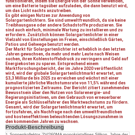
funktionieren, indem sie Energie von der Sonne verwenden,
um eine Batterie tagsüber aufzuladen, die dann benutzt wird,
um das Licht nachts anzutreiben.
Es gibt einigen Nutzen zur Anwendung von
Solargartenlichtern. Sie sind umweltfreundlich, da sie keine
Treibhausgase oder andere Schadstoffe produzieren. Sie
sind auch einfach, minimale Wartung zu installieren und zu
erfordern. Zusätzlich können Solargartenlichter in einer
Vielzahl von Einstellungen im Freien, einschließlich Gärten,
Patios und Gehwege benutzt werden.
Der Markt für Solargartenlichter ist erheblich in den letzten
Jahren gewachsen, da mehr und mehr Leute nach Weisen
suchen, ihren Kohlenstoffabdruck zu verringern und Geld auf
Energiekosten zu sparen. Entsprechend einem
Marktforschungsbericht, der im Jahre 2020 veröffentlicht
wird, wird der globale Solargartenlichtmarkt erwartet, um
$3,3 Milliarde bis 2025 zu erreichen und wächst mit einer
kumulierte jährliche Wachstumsrate von 11,5% während des
prognostizierten Zeitraums. Der Bericht zitiert zunehmendes
Bewusstsein über den Nutzen von Solarenergie- und
Regierungsinitiativen, um den Gebrauch von erneuerbarer
Energie als Schlüsselfahrer des Marktwachstums zu fördern.
Gesamt, wird der Solargartenlichtmarkt erwartet, um
fortzufahren, als Nachfrage nach den umweltfreundlichen
und kosteneffektiven beleuchtenden Lösungszunahmen in
den kommenden Jahren zu wachsen.
Produkt-Beschreibung
Sonnenkollektor
2V/260MA monokristallines Silikon, Jahre der
1.