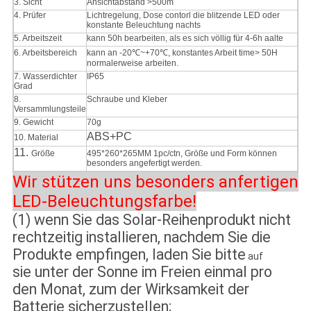
3. Sicht
Ansichtabstand >500m
4. Prüfer
Lichtregelung, Dose contorl die blitzende LED oder
konstante Beleuchtung nachts
5. Arbeitszeit
kann 50h bearbeiten, als es sich völlig für 4-6h aalte
6. Arbeitsbereich
kann an -20℃~+70℃, konstantes Arbeit time> 50H
normalerweise arbeiten.
7. Wasserdichter
IP65
Grad
8.
Schraube und Kleber
Versammlungsteile
9. Gewicht
70g
ABS+PC
10. Material
11.
Größe
495*260*265MM 1pc/ctn, Größe und Form können
besonders angefertigt werden.
Wir stützen uns besonders anfertigen
LED-Beleuchtungsfarbe!
(1) wenn Sie das Solar-Reihenprodukt nicht
rechtzeitig installieren, nachdem Sie die
Produkte empfingen, laden Sie bitte
auf
sie unter der Sonne im Freien einmal pro
den Monat, zum der Wirksamkeit der
Batterie sicherzustellen;