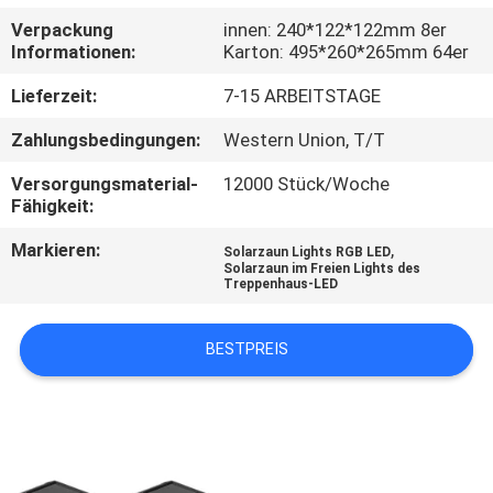
Verpackung
innen: 240*122*122mm 8er
KONTAKTIERE
Informationen:
Karton: 495*260*265mm 64er
UNS
Lieferzeit:
7-15 ARBEITSTAGE
Zahlungsbedingungen:
Western Union, T/T
NACHRICHTEN
Versorgungsmaterial-
12000 Stück/Woche
Fähigkeit:
FÄLLE
Markieren:
,
Solarzaun Lights RGB LED
Solarzaun im Freien Lights des
Treppenhaus-LED
FORDERN
SIE
BESTPREIS
EIN
ANGEBOT
AN