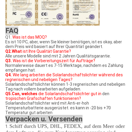
FAQ
Q1.
Was ist das MOQ?
Es ist 10 PC, aber, wenn Sie kleiner benötigen, ist es okay, aber
dem Preis wird basiert auf Ihrer Quantität geändert.
Q2.What
ist Ihre Qualität Garantie?
Alle unsere Modelle sind mit 2 Jahren Qualitätsgarantie.
Q3.
Was ist die Vorbereitungszeit für Aufträge?
Normalerweise dauert es 7-15 Werktage, nachdem es Zahlung
empfangen hat.
Q4.
Wie lang arbeiten die Solarlandschaftslichter während des
regnerischen und nebeligen Tages?
Solarlandschaftslichter können 1-3 regnerischen und nebeligen
Tag nach vollem bearbeiten aufgeladen.
Q5.Can, welches
die Solarlandschaftslichter gut in
den
tropischen Grafschaften funktionieren?
Solarlandschaftslichter
wird mit Anti-er-hoh
Temperaturbatterie ausgerüstet. es kann in -20 bis +70
Temperatur gut arbeiten
Verpacken u. Versenden
Schiff durch UPS, DHL, FEDEX, auf dem Meer oder
1.