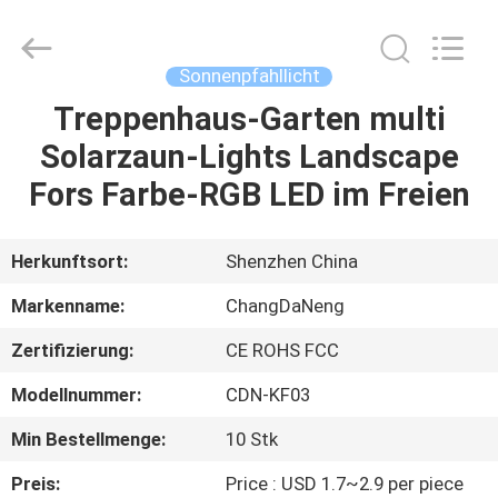
Changdaneng
Technology
Co.,
Ltd..
All
Sonnenpfahllicht
Rights
Reserved.
Treppenhaus-Garten multi
HEIM
Solarzaun-Lights Landscape
PRODUKTE
Fors Farbe-RGB LED im Freien
ÜBER
Herkunftsort:
Shenzhen China
UNS
Markenname:
ChangDaNeng
Zertifizierung:
CE ROHS FCC
FABRIK-
Modellnummer:
CDN-KF03
TOUR
Min Bestellmenge:
10 Stk
QUALITÄTSKONTROLLE
Preis:
Price : USD 1.7~2.9 per piece