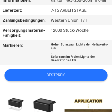
Informationen:
Karton: 495*260*265mm 64er
KONTAKTIERE
Lieferzeit:
7-15 ARBEITSTAGE
UNS
Zahlungsbedingungen:
Western Union, T/T
Versorgungsmaterial-
12000 Stück/Woche
NACHRICHTEN
Fähigkeit:
Markieren:
Hoher Solarzaun Lights der Helligkeits-
LED
FÄLLE
,
Solarzaun im Freien Lights der
Dekorations-LED
FORDERN
SIE
BESTPREIS
EIN
ANGEBOT
AN