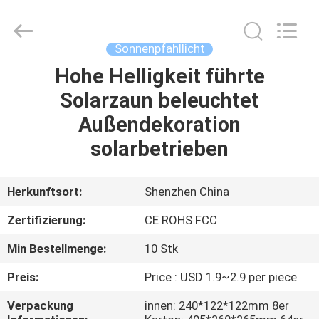
Changdaneng
Technology
Co.,
Ltd..
All
Sonnenpfahllicht
Rights
Reserved.
Hohe Helligkeit führte
HEIM
Solarzaun beleuchtet
PRODUKTE
Außendekoration
solarbetrieben
ÜBER
UNS
Herkunftsort:
Shenzhen China
Zertifizierung:
CE ROHS FCC
FABRIK-
Min Bestellmenge:
10 Stk
TOUR
Preis:
Price : USD 1.9~2.9 per piece
QUALITÄTSKONTROLLE
Verpackung
innen: 240*122*122mm 8er