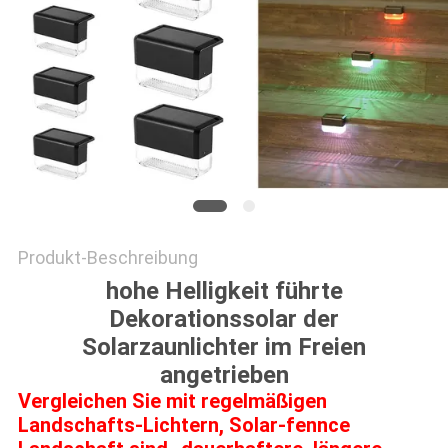
ONLINE
SHOP
SITEMAP
DATENSCHUTZRICHTLINIE
Produkt-Beschreibung
hohe Helligkeit führte
Dekorationssolar der
Solarzaunlichter im Freien
angetrieben
Vergleichen Sie mit regelmäßigen
Landschafts-Lichtern, Solar-fennce