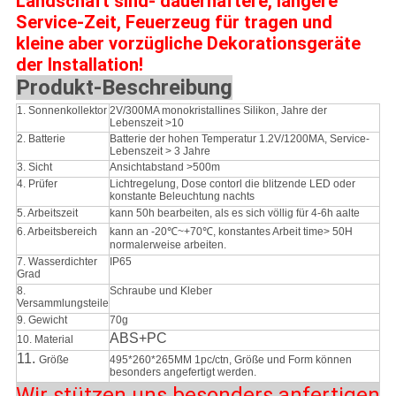
Landschaft sind- dauerhaftere, längere
Service-Zeit, Feuerzeug für tragen und
kleine aber vorzügliche Dekorationsgeräte
der Installation!
Produkt-Beschreibung
1.
Sonnenkollektor
2V/300MA monokristallines Silikon, Jahre der
Lebenszeit >10
2. Batterie
Batterie der hohen Temperatur 1.2V/1200MA, Service-
Lebenszeit > 3 Jahre
3. Sicht
Ansichtabstand >500m
4. Prüfer
Lichtregelung, Dose contorl die blitzende LED oder
konstante Beleuchtung nachts
5. Arbeitszeit
kann 50h bearbeiten, als es sich völlig für 4-6h aalte
6. Arbeitsbereich
kann an -20℃~+70℃, konstantes Arbeit time> 50H
normalerweise arbeiten.
7. Wasserdichter
IP65
Grad
8.
Schraube und Kleber
Versammlungsteile
9. Gewicht
70g
ABS+PC
10. Material
11.
Größe
495*260*265MM 1pc/ctn, Größe und Form können
besonders angefertigt werden.
Wir stützen uns besonders anfertigen