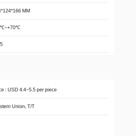
4*124*166 MM
0℃~+70℃
65
ce : USD 4.4~5.5 per piece
tern Union, T/T