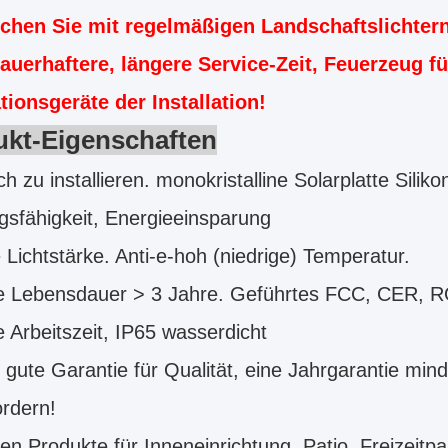
ichen Sie mit regelmäßigen Landschaftslichtern
dauerhaftere, längere Service-Zeit, Feuerzeug f
tionsgeräte der Installation!
ukt-Eigenschaften
ch zu installieren. monokristalline Solarplatte Si
gsfähigkeit, Energieeinsparung
 Lichtstärke. Anti-e-hoh (niedrige) Temperatur.
ge Lebensdauer > 3 Jahre. Geführtes FCC, CER, 
e Arbeitszeit, IP65 wasserdicht
 gute Garantie für Qualität, eine Jahrgarantie min
ordern!
en Produkte für Inneneinrichtung, Patio, Freizeit