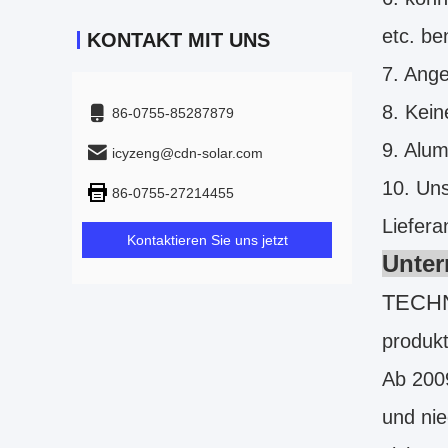
etc. be
KONTAKT MIT UNS
7. Ange
8. Kein
86-0755-85287879
9. Alu
icyzeng@cdn-solar.com
10. Uns
86-0755-27214455
Liefera
Kontaktieren Sie uns jetzt
Unter
TECH
produk
Ab 2009
und nie