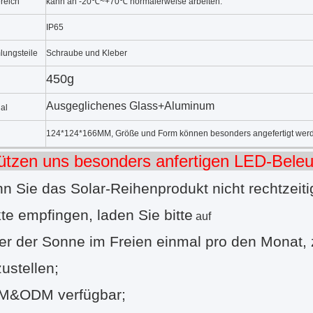
ereich
kann an -20℃~+70℃ normalerweise arbeiten.
IP65
lungsteile
Schraube und Kleber
450g
Ausgeglichenes Glass+Aluminum
al
124*124*166MM, Größe und Form können besonders angefertigt wer
tützen uns besonders anfertigen LED-Beleu
nn Sie das Solar-Reihenprodukt nicht rechtzeiti
te empfingen, laden Sie bitte
auf
ter der Sonne im Freien einmal pro den Monat, 
ustellen;
EM&ODM verfügbar;