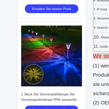
6. Arbeitsb
Erhalten Sie besten Preis
7. IP-Grad
8. Versamm
9. Gewicht
10.
Materi
11.
Größe
Wir s
(1) we
Produk
sie un
sicherz
1 Stück Die Sonnenpfahllampe Die
Sonnengartenlampe IP65 wasserdicht
(2) O
mit monokristallinem Solarpanel