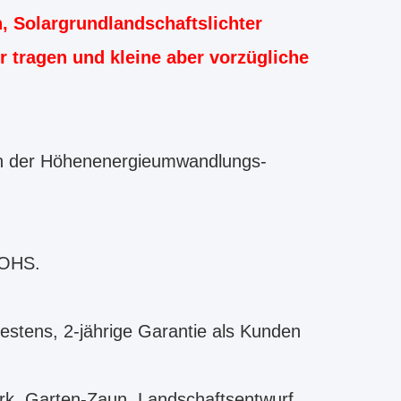
, Solargrundlandschaftslichter
ür tragen und kleine aber vorzügliche
likon der Höhenenergieumwandlungs-
ROHS.
destens, 2-jährige Garantie als Kunden
park, Garten-Zaun, Landschaftsentwurf