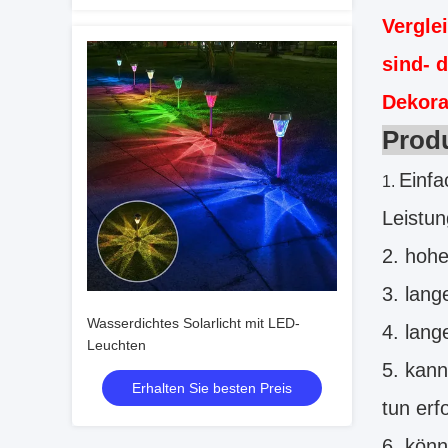
Vergle
sind- 
Dekora
Prod
Einfa
1.
Leistun
2. hohe
3. lan
Wasserdichtes Solarlicht mit LED-
4. lang
Leuchten
5. kann
Erhalten Sie besten Preis
tun erf
6. könn