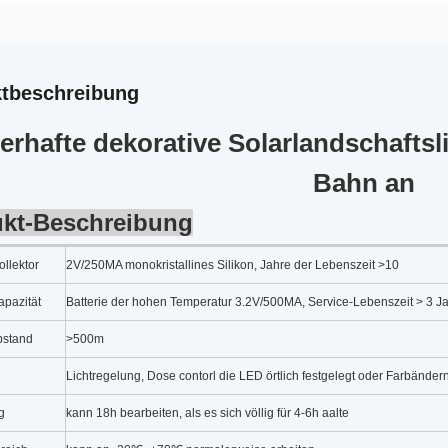
tbeschreibung
erhafte dekorative Solarlandschaftsl
Bahn an
kt-Beschreibung
llektor
2V/250MA monokristallines Silikon, Jahre der Lebenszeit >10
apazität
Batterie der hohen Temperatur 3.2V/500MA, Service-Lebenszeit > 3 J
bstand
>500m
Lichtregelung, Dose contorl die LED örtlich festgelegt oder Farbänder
g
kann 18h bearbeiten, als es sich völlig für 4-6h aalte