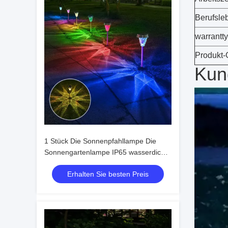
Berufsle
warrantty
Produkt-
Kun
1 Stück Die Sonnenpfahllampe Die
Sonnengartenlampe IP65 wasserdicht
mit monokristallinem Solarpanel
Erhalten Sie besten Preis