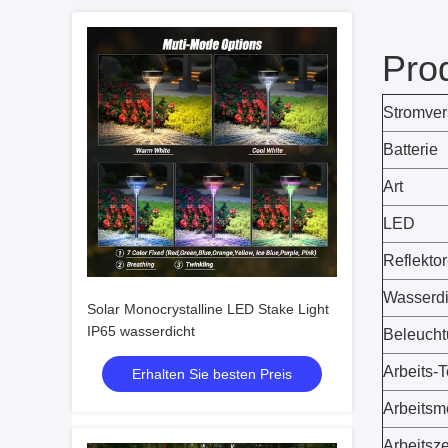
Pro
Stromve
Batterie
Art
LED
Reflekto
Wasserdi
Solar Monocrystalline LED Stake Light
IP65 wasserdicht
Beleucht
Arbeits-
Erhalten Sie besten Preis
Arbeits
Arbeitsze