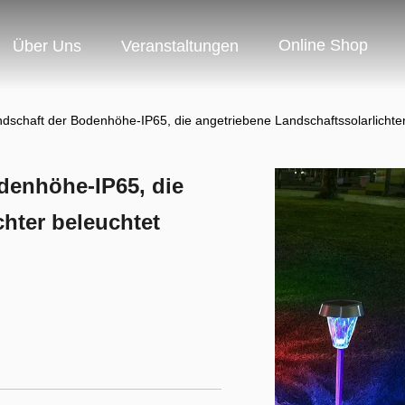
Online Shop
Über Uns
Veranstaltungen
dschaft der Bodenhöhe-IP65, die angetriebene Landschaftssolarlichter
denhöhe-IP65, die
chter beleuchtet