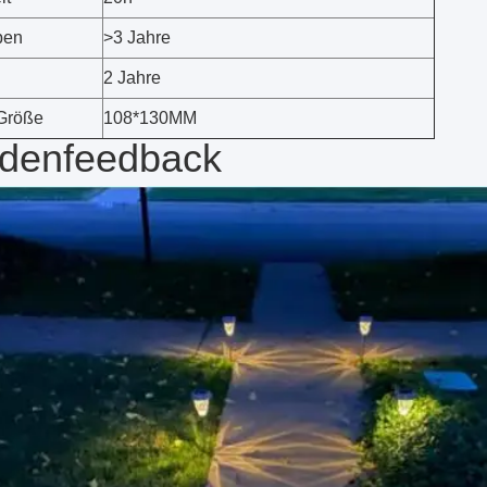
ben
>3 Jahre
2 Jahre
Größe
108*130MM
denfeedback