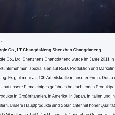
ma
ogie Co., LT ChangdaNeng Shenzhen Changdaneng
gie Co., Ltd. Shenzhens Changdaneng wurde im Jahre 2011 in 
oßunternehmen, spezialisiert auf R&D, Produktion und Marketin
ung. Es gibt mehr als 100 Arbeitskräfte in unserer Firma. Dur
s, hat unsere Firma einiges geführtes beleuchtendes Produkt
odukte in Großbritannien, in Amerika, in Japan, in Italien und 
fern. Unsere Hauptprodukte sind Solarlichter mit hoher Qualitä
LED-Wandlampe, LED-Docklampe, LED begruben Geländer-, L