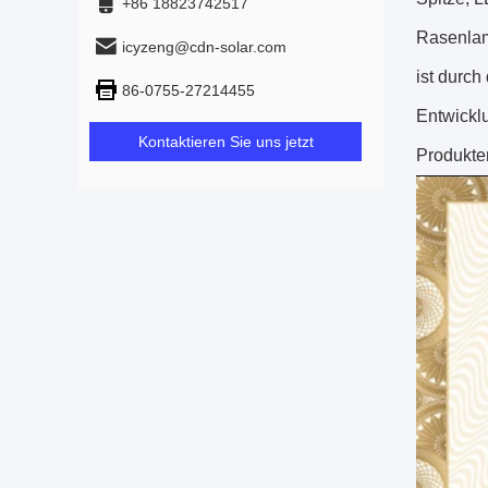
+86 18823742517
Rasenlam
icyzeng@cdn-solar.com
ist durch
86-0755-27214455
Entwickl
Kontaktieren Sie uns jetzt
Produkten