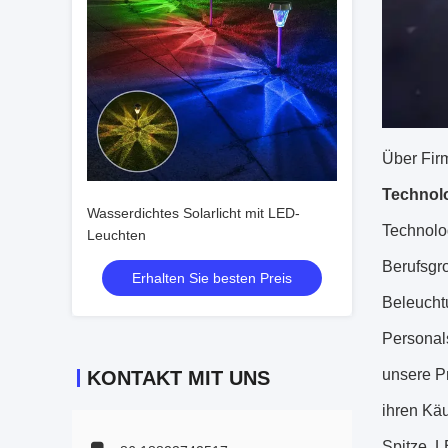
Über Fir
Technol
Wasserdichtes Solarlicht mit LED-
Technolo
Leuchten
Berufsgr
Erhalten Sie besten Preis
Beleucht
Personal
unsere Pr
KONTAKT MIT UNS
ihren Käu
Spitze, 