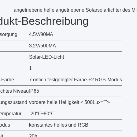
angetriebene helle angetriebene Solarsolarlichter des 
dukt-Beschreibung
rsorgung
4.5V/90MA
3.2V/500MA
Solar-LED-Licht
1
r-Farbe
7 örtlich festgelegter Farbe-+2 RGB-Modus
chtes Niveau
IP65
ungszustand
vordere helle Helligkeit < 500Lux="">
Temperatur
-20℃~80℃
modus
konstantes helles und RGB
it
20h