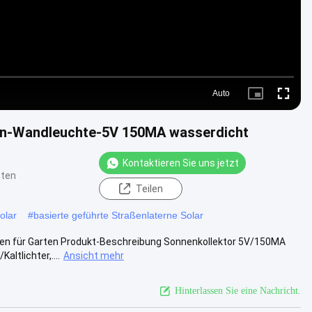
Auto
Picture-
Fullscre
in-
Picture
rten-Wandleuchte-5V 150MA wasserdicht
Kontaktieren Sie uns jetzt
hten
Teilen
olar
#
basierte geführte Straßenlaterne Solar
ten für Garten Produkt-Beschreibung Sonnenkollektor 5V/150MA
ltlichter,....
Ansicht mehr
Hinterlassen Sie eine Nachricht.