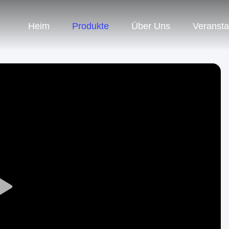
Heim
Produkte
Über Uns
Veransta
Play
Video