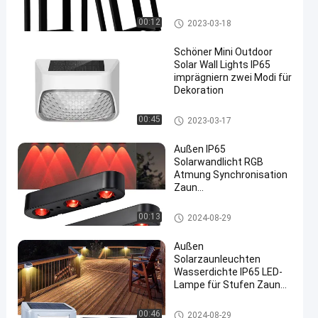
Freien für Garten-Wand
Solarwandleuchte im Freien
00:12
2023-03-18
Schöner Mini Outdoor
Solar Wall Lights IP65
imprägniern zwei Modi für
Dekoration
en
Solarwandleuchte im Freien
00:45
2023-03-17
Außen IP65
Solarwandlicht RGB
Atmung Synchronisation
Zaun
Umgebungsbeleuchtung
Hinterhof Patio Garten
Solarwandleuchte im Freien
00:13
2024-08-29
Außen
Solarzaunleuchten
Wasserdichte IP65 LED-
Lampe für Stufen Zaun
Geländer Treppe
Solarwandleuchte im Freien
00:46
2024-08-29