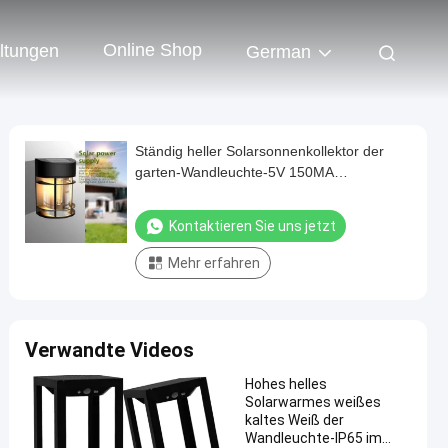
Online Shop
ltungen
German
Ständig heller Solarsonnenkollektor der
garten-Wandleuchte-5V 150MA
wasserdicht
Kontaktieren Sie uns jetzt
Mehr erfahren
Verwandte Videos
Hohes helles
Solarwarmes weißes
kaltes Weiß der
Wandleuchte-IP65 im