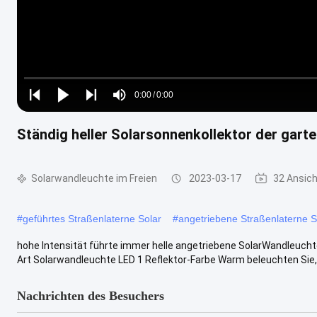
Loaded
:
0%
0:00
/
0:00
Play
Play
Play
Mute
Current
Duration
next
next
Ständig heller Solarsonnenkollektor der ga
Time
Solarwandleuchte im Freien
2023-03-17
32 Ansic
#
geführtes Straßenlaterne Solar
#
angetriebene Straßenlaterne S
hohe Intensität führte immer helle angetriebene SolarWandleuch
Art Solarwandleuchte LED 1 Reflektor-Farbe Warm beleuchten Sie,/Ka
Nachrichten des Besuchers