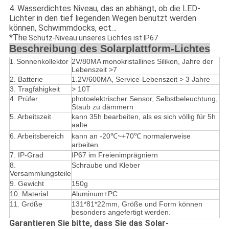
4. Wasserdichtes Niveau, das an abhängt, ob die LED-
Lichter in den tief liegenden Wegen benutzt werden
können, Schwimmdocks, ect…
*The
Schutz-Niveau unseres Lichtes ist IP67
Beschreibung des Solarplattform-Lichtes
Sonnenkollektor
2V/80MA monokristallines Silikon, Jahre der
1.
Lebenszeit >7
2. Batterie
1.2V/600MA, Service-Lebenszeit > 3 Jahre
3. Tragfähigkeit
> 10T
4.
Prüfer
photoelektrischer Sensor, Selbstbeleuchtung,
Staub zu dämmern
5.
Arbeitszeit
kann 35h bearbeiten, als es sich völlig für 5h
aalte
6. Arbeitsbereich
kann an -20℃~+70℃ normalerweise
arbeiten.
7. IP-Grad
IP67 im Freienimprägniern
8.
Schraube und Kleber
Versammlungsteile
9. Gewicht
150g
10. Material
Aluminum+PC
11.
Größe
131*81*22mm
, Größe und Form können
besonders angefertigt werden.
Garantieren Sie bitte, dass Sie das Solar-