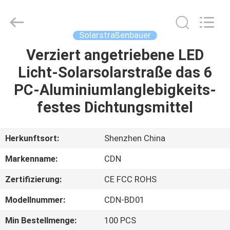
Changdaneng
Technology
Co.,
Ltd..
All
Solarstraßenbauer
Rights
Reserved.
Verziert angetriebene LED
HEIM
Licht-Solarsolarstraße das 6
PRODUKTE
PC-Aluminiumlanglebigkeits-
festes Dichtungsmittel
ÜBER
UNS
Herkunftsort:
Shenzhen China
Markenname:
CDN
FABRIK-
Zertifizierung:
CE FCC ROHS
TOUR
Modellnummer:
CDN-BD01
QUALITÄTSKONTROLLE
Min Bestellmenge:
100 PCS