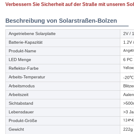
Verbessern Sie Sicherheit auf der Straße mit unseren Sol
Beschreibung von Solarstraßen-Bolzen
Angetriebene Solarplatte
2V /
Batterie-Kapazität
1.2V
Produkt-Name
Angetr
LED Menge
6 PC
Reflektor-Farbe
Yello
Arbeits-Temperatur
-20
Arbeitsmodus
Blitz
Arbeitszeit
Aalen
Sichtabstand
>500
Lebensdauer
>3 Ja
Produkt-Größe
124*4
Gewicht
222g