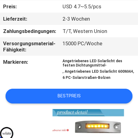
Preis:
USD 4.7~5.5/pcs
KONTAKTIERE
Lieferzeit:
2-3 Wochen
UNS
Zahlungsbedingungen:
T/T, Western Union
NACHRICHTEN
Versorgungsmaterial-
15000 PC/Woche
Fähigkeit:
FÄLLE
Markieren:
Angetriebenes LED Solarlicht des
festen Dichtungsmittel-
,
,
Angetriebenes LED Solarlicht 600MAH
6 PC-Solarstraßen-Bolzen
FORDERN
SIE
BESTPREIS
EIN
ANGEBOT
AN