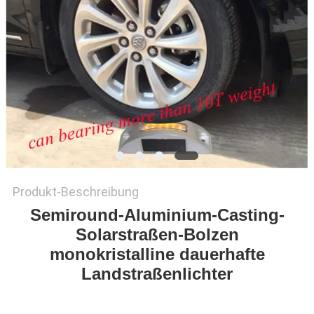
ONLINE
SHOP
SITEMAP
DATENSCHUTZRICHTLINIE
Produkt-Beschreibung
Semiround-Aluminium-Casting-
Solarstraßen-Bolzen
monokristalline dauerhafte
Landstraßenlichter