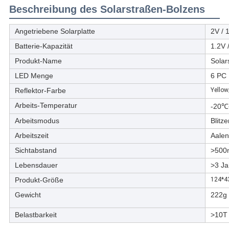
Beschreibung des Solarstraßen-Bolzens
Angetriebene Solarplatte
2V /
Batterie-Kapazität
1.2V
Produkt-Name
Solar
LED Menge
6 PC
Reflektor-Farbe
Yello
Arbeits-Temperatur
-20
Arbeitsmodus
Blitz
Arbeitszeit
Aalen
Sichtabstand
>500
Lebensdauer
>3 Ja
Produkt-Größe
124*4
Gewicht
222g
Belastbarkeit
>10T