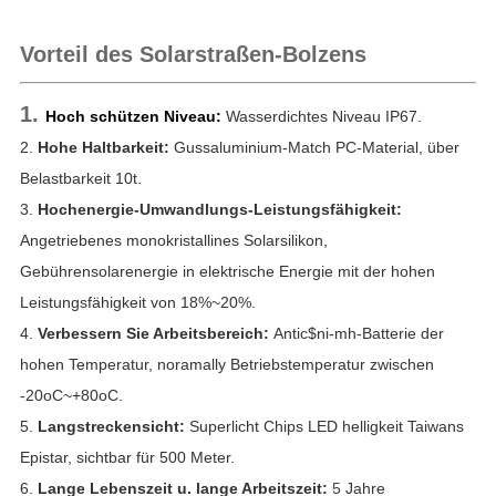
Vorteil des Solarstraßen-Bolzens
1.
Hoch schützen Niveau:
Wasserdichtes Niveau IP67.
2.
Hohe Haltbarkeit:
Gussaluminium-Match PC-Material, über
Belastbarkeit 10t.
3.
Hochenergie-Umwandlungs-Leistungsfähigkeit:
Angetriebenes monokristallines Solarsilikon,
Gebührensolarenergie in elektrische Energie mit der hohen
Leistungsfähigkeit von 18%~20%.
4.
Verbessern Sie Arbeitsbereich:
Antic$ni-mh-Batterie der
hohen Temperatur, noramally Betriebstemperatur zwischen
-20oC~+80oC.
5.
Langstreckensicht:
Superlicht Chips LED helligkeit Taiwans
Epistar, sichtbar für 500 Meter.
6.
Lange Lebenszeit u. lange Arbeitszeit:
5
Jahre