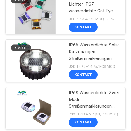
Lichter IP67
wasserdichte Cat Eye
Road Stud Outdoor Solar
USD 2.2-3.4/pcs MOQ:10 PC
KONTAKT
IP68 Wasserdichte Solar
Katzenaugen
Straßenmarkierungen
1200mAh
USD 12.29~14.75/ PCS MOQ:PC 1
KONTAKT
IP68 Wasserdichte Zwei
Modi
Straßenmarkierungen
Solar Katzenaugen
Price: USD 4.5- 5 per/ pcs MOQ:10
Straßenmarkierungen
KONTAKT