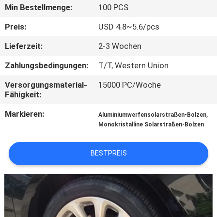
Min Bestellmenge:
100 PCS
KONTAKTIERE
Preis:
USD 4.8~5.6/pcs
UNS
Lieferzeit:
2-3 Wochen
Zahlungsbedingungen:
T/T, Western Union
NACHRICHTEN
Versorgungsmaterial-
15000 PC/Woche
Fähigkeit:
FÄLLE
Markieren:
,
Aluminiumwerfensolarstraßen-Bolzen
Monokristalline Solarstraßen-Bolzen
FORDERN
SIE
BESTPREIS
EIN
ANGEBOT
AN