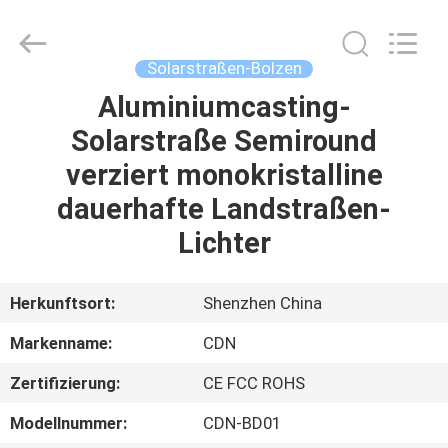
Changdaneng
Technology
Co.,
Ltd..
All
Solarstraßen-Bolzen
Rights
Reserved.
Aluminiumcasting-
HEIM
Solarstraße Semiround
PRODUKTE
verziert monokristalline
dauerhafte Landstraßen-
ÜBER
Lichter
UNS
Herkunftsort:
Shenzhen China
FABRIK-
Markenname:
CDN
TOUR
Zertifizierung:
CE FCC ROHS
QUALITÄTSKONTROLLE
Modellnummer:
CDN-BD01