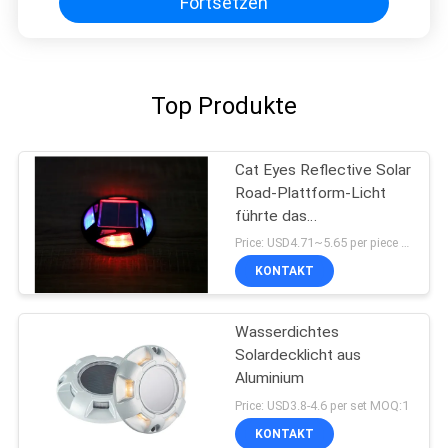
Fortsetzen
Top Produkte
Cat Eyes Reflective Solar
Road-Plattform-Licht
führte das
Aluminiumblitzen
Price: USD4.71~5.65 per piece MOQ:10 Sätze
KONTAKT
Wasserdichtes
Solardecklicht aus
Aluminium
Price: USD3.8-4.6 per set MOQ:1
KONTAKT