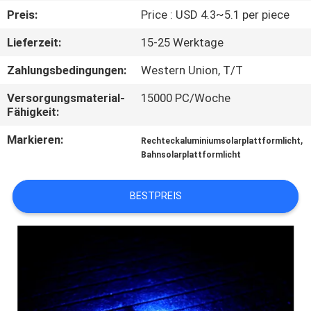
Preis:
Price : USD 4.3~5.1 per piece
KONTAKTIERE
Lieferzeit:
15-25 Werktage
UNS
Zahlungsbedingungen:
Western Union, T/T
NACHRICHTEN
Versorgungsmaterial-
15000 PC/Woche
Fähigkeit:
FÄLLE
Markieren:
,
Rechteckaluminiumsolarplattformlicht
Bahnsolarplattformlicht
FORDERN
BESTPREIS
SIE
EIN
ANGEBOT
AN