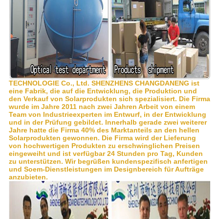
TECHNOLOGIE Co., Ltd. SHENZHENS CHANGDANENG ist
eine Fabrik, die auf die Entwicklung, die Produktion und
den Verkauf von Solarprodukten sich spezialisiert. Die Firma
wurde im Jahre 2011 nach zwei Jahren Arbeit von einem
Team von Industrieexperten im Entwurf, in der Entwicklung
und in der Prüfung gebildet. Innerhalb gerade zwei weiterer
Jahre hatte die Firma 40% des Marktanteils an den hellen
Solarprodukten gewonnen. Die Firma wird der Lieferung
von hochwertigen Produkten zu erschwinglichen Preisen
eingeweiht und ist verfügbar 24 Stunden pro Tag, Kunden
zu unterstützen. Wir begrüßen kundenspezifisch anfertigen
und Soem-Dienstleistungen im Designbereich für Aufträge
anzubieten.