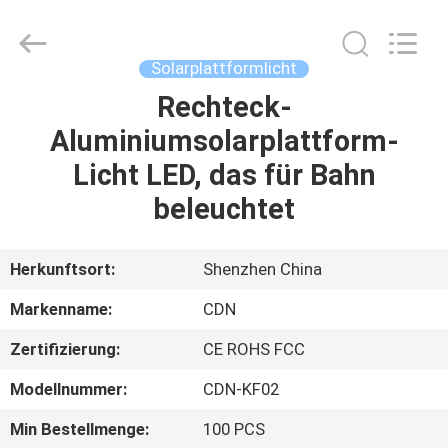
Changdaneng
Technology
Co.,
Ltd..
All
Solarplattformlicht
Rights
Reserved.
Rechteck-
HEIM
Aluminiumsolarplattform-
PRODUKTE
Licht LED, das für Bahn
beleuchtet
ÜBER
UNS
Herkunftsort:
Shenzhen China
Markenname:
CDN
FABRIK-
Zertifizierung:
CE ROHS FCC
TOUR
Modellnummer:
CDN-KF02
QUALITÄTSKONTROLLE
Min Bestellmenge:
100 PCS