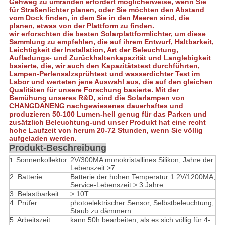
Gehweg zu umranden erfordert möglicherweise, wenn Sie
für Straßenlichter planen, oder Sie möchten den Abstand
vom Dock finden, in dem Sie in den Meeren sind, die
planen, etwas von der Plattform zu finden.
wir erforschten die besten Solarplattformlichter, um diese
Sammlung zu empfehlen, die auf ihrem Entwurf, Haltbarkeit,
Leichtigkeit der Installation, Art der Beleuchtung,
Aufladungs- und Zurückhaltenkapazität und Langlebigkeit
basierte, die, wir auch den Kapazitätstest durchführten,
Lampen-Perlensalzsprühtest und wasserdichter Test im
Labor und werteten jene Auswahl aus, die auf den gleichen
Qualitäten für unsere Forschung basierte. Mit der
Bemühung unseres R&D, sind die Solarlampen von
CHANGDANENG nachgewiesenes dauerhaftes und
produzieren 50-100 Lumen-hell genug für das Parken und
zusätzlich Beleuchtung-und unser Produkt hat eine recht
hohe Laufzeit von herum 20-72 Stunden, wenn Sie völlig
aufgeladen werden.
Produkt-Beschreibung
Sonnenkollektor
2V/300MA monokristallines Silikon, Jahre der
1.
Lebenszeit >7
2. Batterie
Batterie der hohen Temperatur 1.2V/1200MA,
Service-Lebenszeit > 3 Jahre
3. Belastbarkeit
>
10T
4.
Prüfer
photoelektrischer Sensor, Selbstbeleuchtung,
Staub zu dämmern
5.
Arbeitszeit
kann 50h bearbeiten, als es sich völlig für 4-