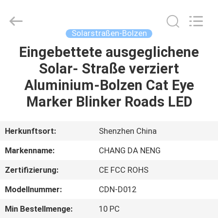
Changdaneng
Technology
Co.,
Ltd..
All
Solarstraßen-Bolzen
Rights
Reserved.
Eingebettete ausgeglichene
HEIM
Solar- Straße verziert
PRODUKTE
Aluminium-Bolzen Cat Eye
Marker Blinker Roads LED
ÜBER
UNS
Herkunftsort:
Shenzhen China
Markenname:
CHANG DA NENG
FABRIK-
Zertifizierung:
CE FCC ROHS
TOUR
Modellnummer:
CDN-D012
QUALITÄTSKONTROLLE
Min Bestellmenge:
10 PC