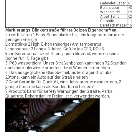
Ladendes Lager
>1
Berufsleben
>3
Wasserdicht
IP
Arbeit Temp
-
Garantie
1-
Bereitschaftszeit
15
Markierungs-Blinkerstraße führte Bolzen Eigenschaften
zu installieren 1.Easy. Sonnenkollektor, Leistungsaufnahme der
geringen Energie.
Lichtstärke 2.High. E-hoh (niedrige) Antitemperatur.
Lebensdauer 3.Long > 3 Jahre. Geführtes CER, ROHS.
kann Bereitschaftszeit 4.Long, noch blitzend, wenn es keine
Sonne für 15 Tage gibt.
5.IP68 wasserdicht. Unser Straßenbolzen kann nach 72 Stunden
noch normalerweise arbeiten, die in Wasser eintauchen.
6. Das ausgeglichene Glasoberteil, lastentragend ist über
20tons, kann ein Auto auf der Straße halten.
7.Good Garantie für Qualität, eine Jahrgarantie mindestens, 2-
jährige Garantie kann als Kunden tun erfordern!
8.Products kann für sefety Warnungen der Straße, Parks,
Quadrate, Dekoration im Freien, etc. verwendet werden.