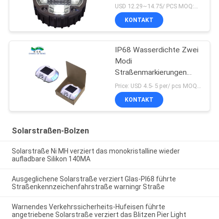
1200mAh
USD 12.29~14.75/ PCS MOQ:PC 1
KONTAKT
IP68 Wasserdichte Zwei
Modi
Straßenmarkierungen
Solar Katzenaugen
Price: USD 4.5- 5 per/ pcs MOQ:10
Straßenmarkierungen
KONTAKT
Solarstraßen-Bolzen
Solarstraße Ni MH verziert das monokristalline wieder
aufladbare Silikon 140MA
Ausgeglichene Solarstraße verziert Glas-PI68 führte
Straßenkennzeichenfahrstraße warningr Straße
Warnendes Verkehrssicherheits-Hufeisen führte
angetriebene Solarstraße verziert das Blitzen Pier Light