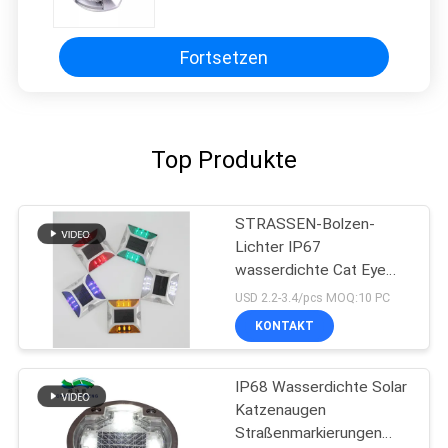
Bolzen Cat Eye Marker Blinker
Roads LED
Fortsetzen
Top Produkte
STRASSEN-Bolzen-
Lichter IP67
wasserdichte Cat Eye
Road Stud Outdoor Solar
USD 2.2-3.4/pcs MOQ:10 PC
KONTAKT
IP68 Wasserdichte Solar
Katzenaugen
Straßenmarkierungen