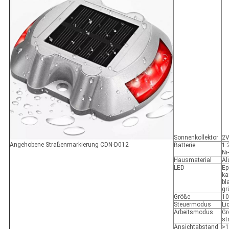
Sonnenkollektor
2
Angehobene Straßenmarkierung CDN-D012
Batterie
1.
Ni
Hausmaterial
Al
LED
Ep
ka
bl
gr
Größe
1
Steuermodus
Li
Arbeitsmodus
Gr
st
Ansichtabstand
>