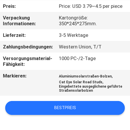
Preis:
Price: USD 3.79~4.5 per piece
KONTAKTIERE
Verpackung
Kartongröße:
UNS
Informationen:
350*245*275mm.
Lieferzeit:
3-5 Werktage
NACHRICHTEN
Zahlungsbedingungen:
Western Union, T/T
FÄLLE
Versorgungsmaterial-
1000 PC-/2-Tage
Fähigkeit:
Markieren:
,
FORDERN
Aluminiumsolarstraßen-Bolzen
,
Cat Eye Solar Road Studs
SIE
Eingebettete ausgeglichene geführte
Straßensolarbolzen
EIN
ANGEBOT
BESTPREIS
AN