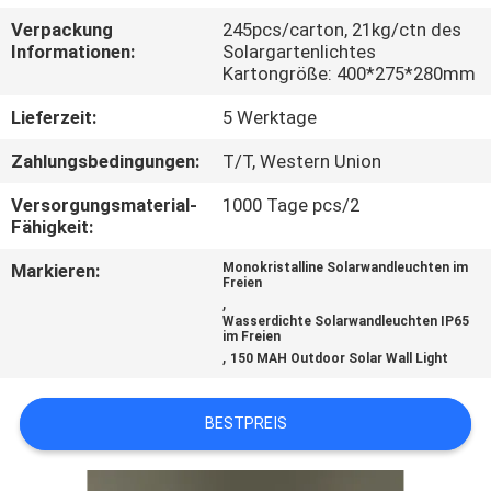
Verpackung
245pcs/carton, 21kg/ctn des
KONTAKTIERE
Informationen:
Solargartenlichtes
Kartongröße: 400*275*280mm
UNS
Lieferzeit:
5 Werktage
NACHRICHTEN
Zahlungsbedingungen:
T/T, Western Union
Versorgungsmaterial-
1000 Tage pcs/2
FÄLLE
Fähigkeit:
Markieren:
Monokristalline Solarwandleuchten im
Freien
FORDERN
,
Wasserdichte Solarwandleuchten IP65
SIE
im Freien
,
150 MAH Outdoor Solar Wall Light
EIN
ANGEBOT
BESTPREIS
AN