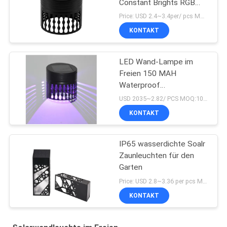
Constant Brights RGB
imprägniern
Price: USD 2.4~3.4per/ pcs MOQ:10
KONTAKT
LED Wand-Lampe im
Freien 150 MAH
Waterproof
Monocrystalline 0.18W
USD 2035~2.82/ PCS MOQ:10pcs
KONTAKT
IP65 wasserdichte Soalr
Zaunleuchten für den
Garten
Price: USD 2.8~3.36 per pcs MOQ:8 PCS
KONTAKT