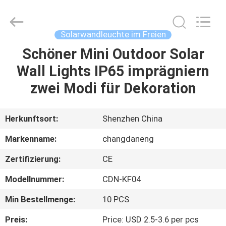
Changdaneng
Technology
Co.,
Ltd..
All
Solarwandleuchte im Freien
Rights
Reserved.
Schöner Mini Outdoor Solar
HEIM
Wall Lights IP65 imprägniern
PRODUKTE
zwei Modi für Dekoration
ÜBER
Herkunftsort:
Shenzhen China
UNS
Markenname:
changdaneng
Zertifizierung:
CE
FABRIK-
Modellnummer:
CDN-KF04
TOUR
Min Bestellmenge:
10 PCS
QUALITÄTSKONTROLLE
Preis:
Price: USD 2.5-3.6 per pcs