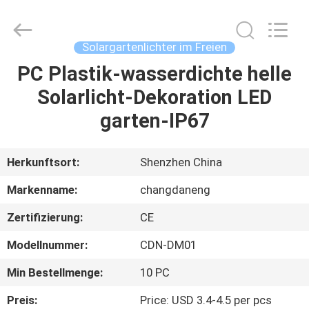
Changdaneng
Technology
Co.,
Ltd..
All
Solargartenlichter im Freien
Rights
Reserved.
PC Plastik-wasserdichte helle
HEIM
Solarlicht-Dekoration LED
PRODUKTE
garten-IP67
ÜBER
Herkunftsort:
Shenzhen China
UNS
Markenname:
changdaneng
Zertifizierung:
CE
FABRIK-
Modellnummer:
CDN-DM01
TOUR
Min Bestellmenge:
10 PC
QUALITÄTSKONTROLLE
Preis:
Price: USD 3.4-4.5 per pcs