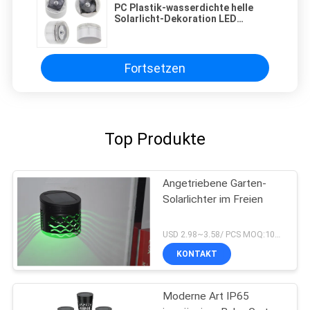
PC Plastik-wasserdichte helle
Solarlicht-Dekoration LED
garten-IP67
Fortsetzen
Top Produkte
Angetriebene Garten-
Solarlichter im Freien
USD 2.98~3.58/ PCS MOQ:10pcs
KONTAKT
Moderne Art IP65