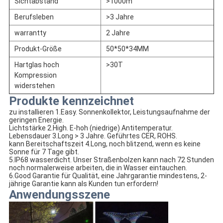
Sichtabstand
>1000m
Berufsleben
>3 Jahre
warrantty
2 Jahre
Produkt-Größe
50*50*34MM
Hartglas hoch
>30T
Kompression
widerstehen
Produkte kennzeichnet
zu installieren 1.Easy. Sonnenkollektor, Leistungsaufnahme der
geringen Energie.
Lichtstärke 2.High. E-hoh (niedrige) Antitemperatur.
Lebensdauer 3.Long > 3 Jahre. Geführtes CER, ROHS.
kann Bereitschaftszeit 4.Long, noch blitzend, wenn es keine
Sonne für 7 Tage gibt.
5.IP68 wasserdicht. Unser Straßenbolzen kann nach 72 Stunden
noch normalerweise arbeiten, die in Wasser eintauchen.
6.Good Garantie für Qualität, eine Jahrgarantie mindestens, 2-
jährige Garantie kann als Kunden tun erfordern!
Anwendungsszene