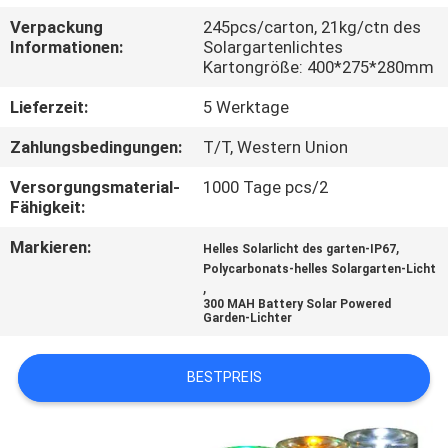
Verpackung
245pcs/carton, 21kg/ctn des
KONTAKTIERE
Informationen:
Solargartenlichtes
Kartongröße: 400*275*280mm
UNS
Lieferzeit:
5 Werktage
NACHRICHTEN
Zahlungsbedingungen:
T/T, Western Union
Versorgungsmaterial-
1000 Tage pcs/2
FÄLLE
Fähigkeit:
Markieren:
,
Helles Solarlicht des garten-IP67
FORDERN
Polycarbonats-helles Solargarten-Licht
,
SIE
300 MAH Battery Solar Powered
Garden-Lichter
EIN
ANGEBOT
BESTPREIS
AN