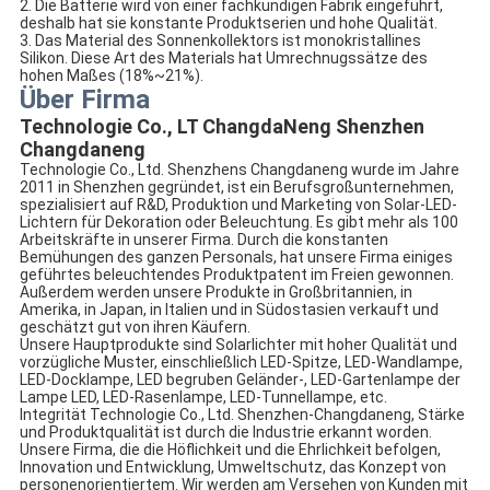
2. Die Batterie wird von einer fachkundigen Fabrik eingeführt,
deshalb hat sie konstante Produktserien und hohe Qualität.
3. Das Material des Sonnenkollektors ist monokristallines
Silikon. Diese Art des Materials hat Umrechnugssätze des
hohen Maßes (18%~21%).
Über Firma
Technologie Co., LT ChangdaNeng Shenzhen
Changdaneng
Technologie Co., Ltd. Shenzhens Changdaneng wurde im Jahre
2011 in Shenzhen gegründet, ist ein Berufsgroßunternehmen,
spezialisiert auf R&D, Produktion und Marketing von Solar-LED-
Lichtern für Dekoration oder Beleuchtung. Es gibt mehr als 100
Arbeitskräfte in unserer Firma. Durch die konstanten
Bemühungen des ganzen Personals, hat unsere Firma einiges
geführtes beleuchtendes Produktpatent im Freien gewonnen.
Außerdem werden unsere Produkte in Großbritannien, in
Amerika, in Japan, in Italien und in Südostasien verkauft und
geschätzt gut von ihren Käufern.
Unsere Hauptprodukte sind Solarlichter mit hoher Qualität und
vorzügliche Muster, einschließlich LED-Spitze, LED-Wandlampe,
LED-Docklampe, LED begruben Geländer-, LED-Gartenlampe der
Lampe LED, LED-Rasenlampe, LED-Tunnellampe, etc.
Integrität Technologie Co., Ltd. Shenzhen-Changdaneng, Stärke
und Produktqualität ist durch die Industrie erkannt worden.
Unsere Firma, die die Höflichkeit und die Ehrlichkeit befolgen,
Innovation und Entwicklung, Umweltschutz, das Konzept von
personenorientiertem. Wir werden am Versehen von Kunden mit