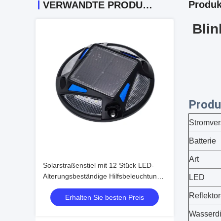
Produk
VERWANDTE PRODUKTE
Bli
Produ
Stromve
Batterie
Art
Solarstraßenstiel mit 12 Stück LED-
Alterungsbeständige Hilfsbeleuchtung
LED
für Verkehrssicherheit auf der Straße
Reflekto
Erhalten Sie besten Preis
Wasserdi