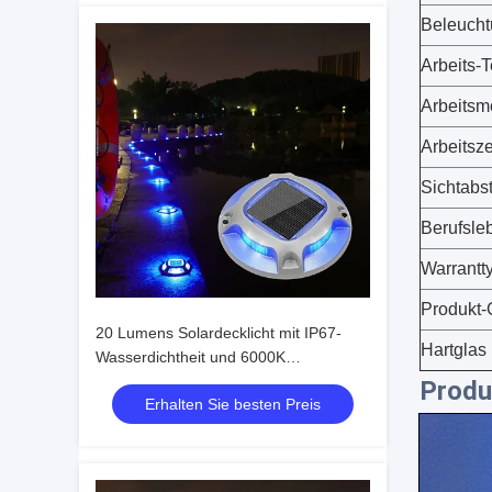
Beleucht
Arbeits-
Arbeits
Arbeitsze
Sichtabs
Berufsle
Warrantt
Produkt-
20 Lumens Solardecklicht mit IP67-
Hartglas
Wasserdichtheit und 6000K
Tageslichtwarnung für den
Produ
Erhalten Sie besten Preis
Außenbereich