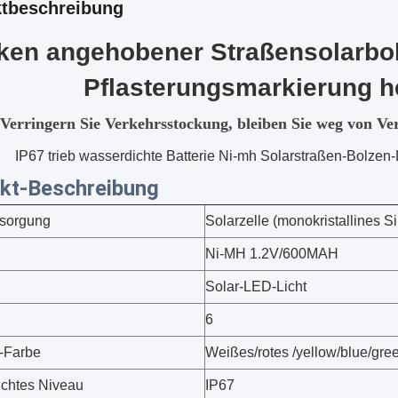
tbeschreibung
nken angehobener Straßensolarbo
Pflasterungsmarkierung he
Verringern Sie Verkehrsstockung, bleiben Sie weg von Ver
IP67 trieb wasserdichte Batterie Ni-mh Solarstraßen-Bolzen-L
kt-Beschreibung
rsorgung
Solarzelle (monokristallines 
Ni-MH 1.2V/600MAH
Solar-LED-Licht
6
r-Farbe
Weißes/rotes /yellow/blue/gre
chtes Niveau
IP67