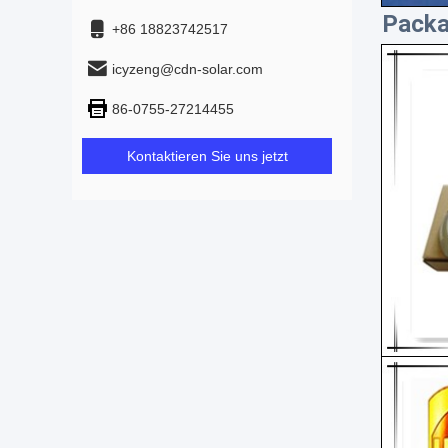
Packa
+86 18823742517
icyzeng@cdn-solar.com
86-0755-27214455
Kontaktieren Sie uns jetzt