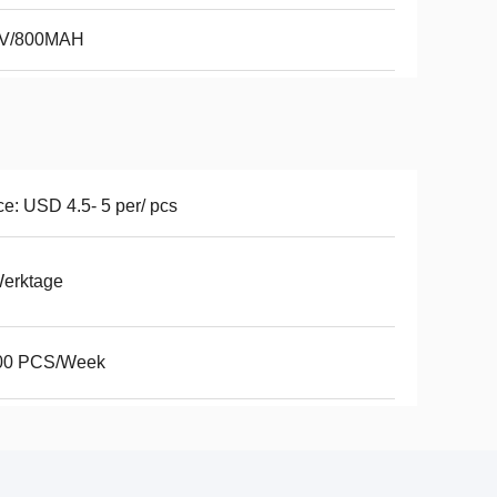
2V/800MAH
ce: USD 4.5- 5 per/ pcs
Werktage
00 PCS/Week