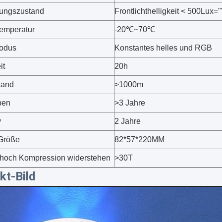
ungszustand
Frontlichthelligkeit < 500Lux="
Temperatur
-20℃~70℃
modus
Konstantes helles und RGB
it
20h
tand
>1000m
ben
>3 Jahre
y
2 Jahre
Größe
82*57*220MM
 hoch Kompression widerstehen
>30T
kt-Bild