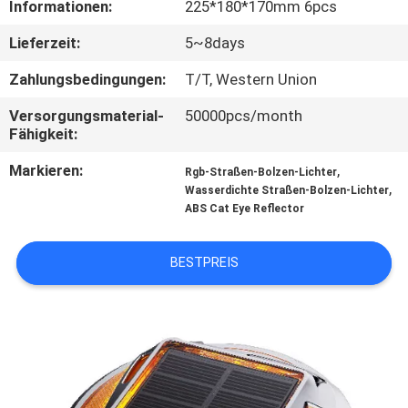
Informationen:
225*180*170mm 6pcs
KONTAKTIERE
Lieferzeit:
5~8days
UNS
Zahlungsbedingungen:
T/T, Western Union
Versorgungsmaterial-
50000pcs/month
NACHRICHTEN
Fähigkeit:
Markieren:
,
Rgb-Straßen-Bolzen-Lichter
FÄLLE
,
Wasserdichte Straßen-Bolzen-Lichter
ABS Cat Eye Reflector
FORDERN
BESTPREIS
SIE
EIN
ANGEBOT
AN