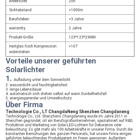
Arbeitszeit
25h
Sichtabstand
>1000m
Berufsleben
>3 Jahre
warrantty
2 Jahre
Produkt-Größe
123*123*23MM
Hartglas hoch Kompression
>10T
widerstehen
Vorteile unserer geführten
Solarlichter
1.
Aufladung unter dem Sonnenlicht
2. wasserdicht und feuchtigkeitsfest
3. lange Lebensdauer
4. automatisch sich drehen selbst auf wann Dunkelheitsfall
5. energiesparender und Umweltschutz
Über Firma
Technologie Co., LT ChangdaNeng Shenzhen Changdaneng
Technologie Co., Ltd. Shenzhens Changdaneng wurde im Jahre 2011 in
Shenzhen gegründet, ist ein Berufsgroßunternehmen, spezialisiert auf R&D,
Produktion und Marketing von Solar-LED-Lichtern für Dekoration oder
Beleuchtung. Es gibt mehr als 100 Arbeitskräfte in unserer Firma. Durch die
konstanten Bemühungen des ganzen Personals, hat unsere Firma einiges
geführtes beleuchtendes Produktpatent im Freien gewonnen. Außerdem