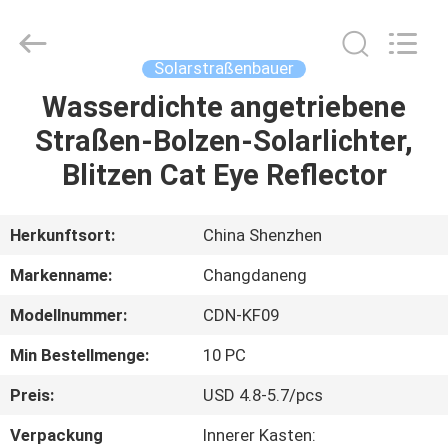
Changdaneng
Technology
Co.,
Ltd..
All
Solarstraßenbauer
Rights
Reserved.
Wasserdichte angetriebene
HEIM
Straßen-Bolzen-Solarlichter,
PRODUKTE
Blitzen Cat Eye Reflector
ÜBER
Herkunftsort:
China Shenzhen
UNS
Markenname:
Changdaneng
Modellnummer:
CDN-KF09
FABRIK-
Min Bestellmenge:
10 PC
TOUR
Preis:
USD 4.8-5.7/pcs
QUALITÄTSKONTROLLE
Verpackung
Innerer Kasten: