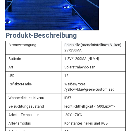
Produkt-Beschreibung
Stromversorgung
Solarzelle (monokristallines Silikon)
2V/250MA
Batterie
1.2V/1200MA (NI-MH)
Art
Solarstraßenbolzen
LED
12
Reflektor-Farbe
Weißes/rotes
/yellow/blue/green/customized
Wasserdichtes Niveau
IP67
Beleuchtungszustand
Frontlichthelligkeit < 500Lux="">
Arbeits-Temperatur
-20℃~70℃
Arbeitsmodus
Konstantes helles und RGB