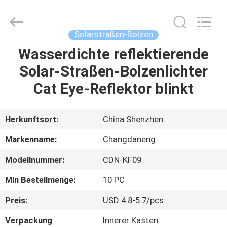
Changdaneng
Technology
Co.,
Ltd..
All
Solarstraßen-Bolzen
Rights
Reserved.
Wasserdichte reflektierende
HEIM
Solar-Straßen-Bolzenlichter
PRODUKTE
Cat Eye-Reflektor blinkt
ÜBER
Herkunftsort:
China Shenzhen
UNS
Markenname:
Changdaneng
Modellnummer:
CDN-KF09
FABRIK-
Min Bestellmenge:
10 PC
TOUR
Preis:
USD 4.8-5.7/pcs
QUALITÄTSKONTROLLE
Verpackung
Innerer Kasten: