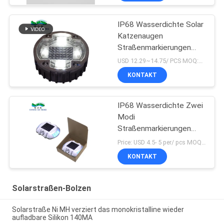
IP68 Wasserdichte Solar
Katzenaugen
Straßenmarkierungen
1200mAh
USD 12.29~14.75/ PCS MOQ:PC 1
KONTAKT
IP68 Wasserdichte Zwei
Modi
Straßenmarkierungen
Solar Katzenaugen
Price: USD 4.5- 5 per/ pcs MOQ:10
Straßenmarkierungen
KONTAKT
Solarstraßen-Bolzen
Solarstraße Ni MH verziert das monokristalline wieder
aufladbare Silikon 140MA