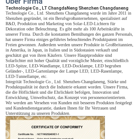
Über Firma
Technologie Co., LT ChangdaNeng Shenzhen Changdaneng
Technologie Co., Ltd. Shenzhens Changdaneng wurde im Jahre 2011 in
Shenzhen gegründet, ist ein Berufsgroßunternehmen, spezialisiert auf
R&D, Produktion und Marketing von Solar-LED-Lichtern für
Dekoration oder Beleuchtung. Es gibt mehr als 100 Arbeitskräfte in
unserer Firma. Durch die konstanten Bemühungen des ganzen Personals,
hat unsere Firma einiges geführtes beleuchtendes Produktpatent im
Freien gewonnen. Außerdem werden unsere Produkte in Großbritannien,
in Amerika, in Japan, in Italien und in Südostasien verkauft und
geschätzt gut von ihren Käufern. Unsere Hauptprodukte sind
Solarlichter mit hoher Qualität und vorzügliche Muster, einschließlich
LED-Spitze, LED-Wandlampe, LED-Docklampe, LED begruben
Geländer-, LED-Gartenlampe der Lampe LED, LED-Rasenlampe,
LED-Tunnellampe, etc.
Integrität Technologie Co., Ltd. Shenzhen-Changdaneng, Stärke und
Produktqualität ist durch die Industrie erkannt worden. Unsere Firma,
die die Höflichkeit und die Ehrlichkeit befolgen, Innovation und
Entwicklung, Umweltschutz, das Konzept von personenorientiertem.
Wir werden am Versehen von Kunden mit besseren Produkten festgelegt
und Kundendienstgarantie, danken Ihnen für Ihr Vertrauen und
Unterstützung zu unseren Produkten.