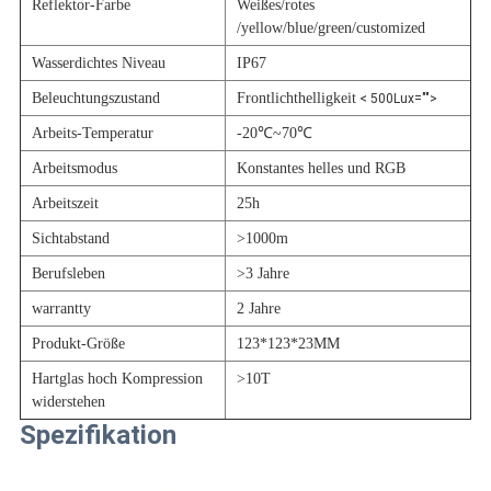
Reflektor-Farbe
Weißes/rotes
/yellow/blue/green/customized
Wasserdichtes Niveau
IP67
Beleuchtungszustand
Frontlichthelligkeit
< 500Lux="">
Arbeits-Temperatur
-20℃~70℃
Arbeitsmodus
Konstantes helles und RGB
Arbeitszeit
25h
Sichtabstand
>1000m
Berufsleben
>3 Jahre
warrantty
2 Jahre
Produkt-Größe
123*123*23MM
Hartglas hoch Kompression
>10T
widerstehen
Spezifikation