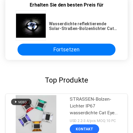
Erhalten Sie den besten Preis für
Wasserdichte reflektierende
Solar-Straßen-Bolzenlichter Cat
Eye-Reflektor blinkt
Fortsetzen
Top Produkte
STRASSEN-Bolzen-
Lichter IP67
wasserdichte Cat Eye
Road Stud Outdoor Solar
USD 2.2-3.4/pcs MOQ:10 PC
KONTAKT