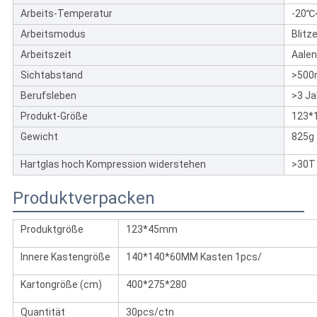
Arbeits-Temperatur
-20℃
Arbeitsmodus
Blitz
Arbeitszeit
Aalen
Sichtabstand
>500
Berufsleben
>3 Ja
Produkt-Größe
123*
Gewicht
825g
Hartglas hoch Kompression widerstehen
>30T
Produktverpacken
Produktgröße
123*45mm
Innere Kastengröße
140*140*60MM Kasten 1pcs/
Kartongröße (cm)
400*275*280
Quantität
30pcs/ctn