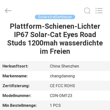
Changdaneng
Technology
Co.,
Ltd..
All
Solarstraßenbauer
Rights
Reserved.
Plattform-Schienen-Lichter
HEIM
IP67 Solar-Cat Eyes Road
PRODUKTE
Studs 1200mah wasserdichte
im Freien
ÜBER
UNS
Herkunftsort:
China Shenzhen
Markenname:
changdaneng
FABRIK-
Zertifizierung:
CE FCC ROHS
TOUR
Modellnummer:
CDN-DM123
QUALITÄTSKONTROLLE
Min Bestellmenge:
1 PCS