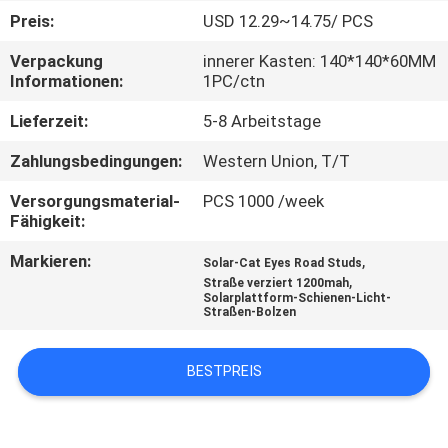
Preis:
USD 12.29~14.75/ PCS
KONTAKTIERE
Verpackung
innerer Kasten: 140*140*60MM
UNS
Informationen:
1PC/ctn
Lieferzeit:
5-8 Arbeitstage
NACHRICHTEN
Zahlungsbedingungen:
Western Union, T/T
FÄLLE
Versorgungsmaterial-
PCS 1000 /week
Fähigkeit:
Markieren:
,
FORDERN
Solar-Cat Eyes Road Studs
,
Straße verziert 1200mah
SIE
Solarplattform-Schienen-Licht-
Straßen-Bolzen
EIN
ANGEBOT
BESTPREIS
AN