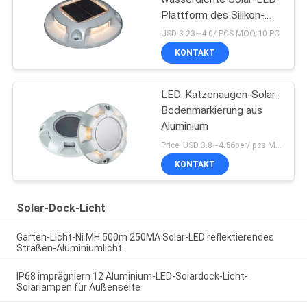
Plattform des Silikon-
IP67 beleuchtet Gebühr
USD 3.23~4.0/ PCS MOQ:10 PC
Ni MH 4.5H
KONTAKT
LED-Katzenaugen-Solar-
Bodenmarkierung aus
Aluminium
Price: USD 3.8~4.56per/ pcs MOQ:10
KONTAKT
Solar-Dock-Licht
Garten-Licht-Ni MH 500m 250MA Solar-LED reflektierendes
Straßen-Aluminiumlicht
IP68 imprägniern 12 Aluminium-LED-Solardock-Licht-
Solarlampen für Außenseite