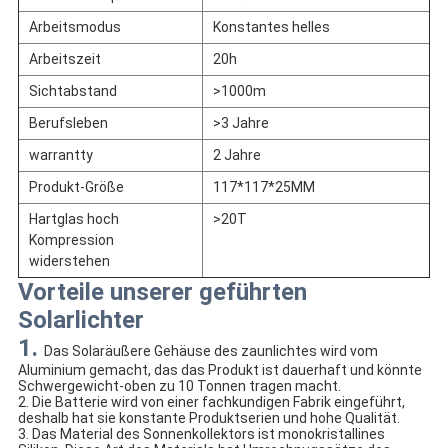
Arbeitsmodus
Konstantes helles
Arbeitszeit
20h
Sichtabstand
>1000m
Berufsleben
>3 Jahre
warrantty
2 Jahre
Produkt-Größe
117*117*25MM
Hartglas hoch
>20T
Kompression
widerstehen
Vorteile unserer geführten
Solarlichter
1.
Das Solaräußere Gehäuse des zaunlichtes wird vom
Aluminium gemacht, das das Produkt ist dauerhaft und könnte
Schwergewicht-oben zu 10 Tonnen tragen macht.
2. Die Batterie wird von einer fachkundigen Fabrik eingeführt,
deshalb hat sie konstante Produktserien und hohe Qualität.
3. Das Material des Sonnenkollektors ist monokristallines