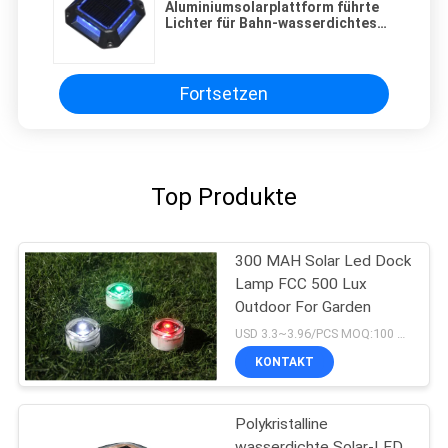
Aluminiumsolarplattform führte
Lichter für Bahn-wasserdichtes
angetriebenes Quadrat
Fortsetzen
Top Produkte
300 MAH Solar Led Dock
Lamp FCC 500 Lux
Outdoor For Garden
USD 3.3~3.96/PCS MOQ:100 PCS
KONTAKT
Polykristalline
wasserdichte Solar-LED