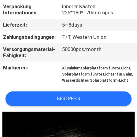
Verpackung
Innerer Kasten:
KONTAKTIERE
Informationen:
225*180*170mm 6pcs
UNS
Lieferzeit:
5~8days
Zahlungsbedingungen:
T/T, Western Union
NACHRICHTEN
Versorgungsmaterial-
50000pcs/month
Fähigkeit:
FÄLLE
Markieren:
,
Aluminiumsolarplattform führte Licht
,
Solarplattform führte Lichter für Bahn
FORDERN
Wasserdichtes Solarplattform-Licht
SIE
BESTPREIS
EIN
ANGEBOT
AN