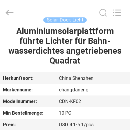
Changdaneng
Technology
Co.,
Ltd..
All
Solar-Dock-Licht
Rights
Reserved.
Aluminiumsolarplattform
HEIM
führte Lichter für Bahn-
PRODUKTE
wasserdichtes angetriebenes
Quadrat
ÜBER
UNS
Herkunftsort:
China Shenzhen
Markenname:
changdaneng
FABRIK-
Modellnummer:
CDN-KF02
TOUR
Min Bestellmenge:
10 PC
QUALITÄTSKONTROLLE
Preis:
USD 4.1-5.1/pcs