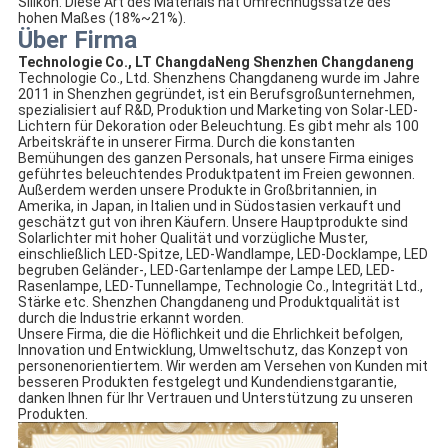
Silikon. Diese Art des Materials hat Umrechnugssätze des
hohen Maßes (18%~21%).
Über Firma
Technologie Co., LT ChangdaNeng Shenzhen Changdaneng
Technologie Co., Ltd. Shenzhens Changdaneng wurde im Jahre
2011 in Shenzhen gegründet, ist ein Berufsgroßunternehmen,
spezialisiert auf R&D, Produktion und Marketing von Solar-LED-
Lichtern für Dekoration oder Beleuchtung. Es gibt mehr als 100
Arbeitskräfte in unserer Firma. Durch die konstanten
Bemühungen des ganzen Personals, hat unsere Firma einiges
geführtes beleuchtendes Produktpatent im Freien gewonnen.
Außerdem werden unsere Produkte in Großbritannien, in
Amerika, in Japan, in Italien und in Südostasien verkauft und
geschätzt gut von ihren Käufern. Unsere Hauptprodukte sind
Solarlichter mit hoher Qualität und vorzügliche Muster,
einschließlich LED-Spitze, LED-Wandlampe, LED-Docklampe, LED
begruben Geländer-, LED-Gartenlampe der Lampe LED, LED-
Rasenlampe, LED-Tunnellampe, Technologie Co., Integrität Ltd.,
Stärke etc. Shenzhen Changdaneng und Produktqualität ist
durch die Industrie erkannt worden.
Unsere Firma, die die Höflichkeit und die Ehrlichkeit befolgen,
Innovation und Entwicklung, Umweltschutz, das Konzept von
personenorientiertem. Wir werden am Versehen von Kunden mit
besseren Produkten festgelegt und Kundendienstgarantie,
danken Ihnen für Ihr Vertrauen und Unterstützung zu unseren
Produkten.