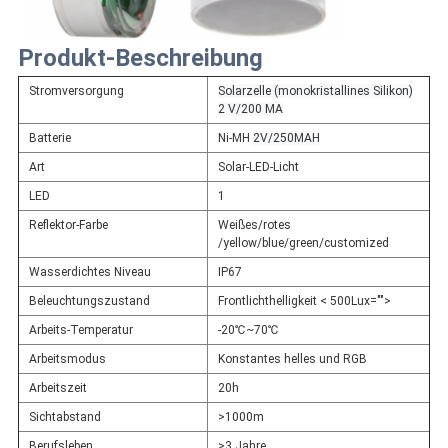
Produkt-Beschreibung
Stromversorgung
Solarzelle (monokristallines Silikon)
2 V/200 MA
Batterie
Ni-MH
2V/250MAH
Art
Solar-LED-Licht
LED
1
Reflektor-Farbe
Weißes/rotes
/yellow/blue/green/customized
Wasserdichtes Niveau
IP67
Beleuchtungszustand
Frontlichthelligkeit < 500Lux="">
Arbeits-Temperatur
-20℃~70℃
Arbeitsmodus
Konstantes helles und RGB
Arbeitszeit
20h
Sichtabstand
>1000m
Berufsleben
>3 Jahre