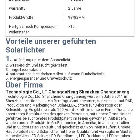
warrantty
2 Jahre
Produkt-Größe
98*82MM
Hartglas hoch Kompression
>10T
widerstehen
Vorteile unserer geführten
Solarlichter
1.
Aufladung unter dem Sonnenlicht
2. wasserdicht und feuchtigkeitsfest
3. lange Lebensdauer
4. automatisch sich drehen selbst auf wann Dunkelheitsfall
5. energiesparender und Umweltschutz
Über Firma
Technologie Co., LT ChangdaNeng Shenzhen Changdaneng
Technologie Co., Ltd. Shenzhens Changdaneng wurde im Jahre 2011 in
Shenzhen gegründet, ist ein Berufsgroßunternehmen, spezialisiert auf R&D,
Produktion und Marketing von Solar-LED-Lichtern für Dekoration oder
Beleuchtung. Es gibt mehr als 100 Arbeitskräfte in unserer Firma. Durch die
konstanten Bemühungen des ganzen Personals, hat unsere Firma einiges
geführtes beleuchtendes Produktpatent im Freien gewonnen. Außerdem
werden unsere Produkte in Großbritannien, in Amerika, in Japan, in Italien
und in Südostasien verkauft und geschätzt gut von ihren Käufern. Unsere
Hauptprodukte sind Solarlichter mit hoher Qualität und vorzügliche Muster,
einschließlich LED-Spitze, LED-Wandlampe, LED-Docklampe, LED begruben