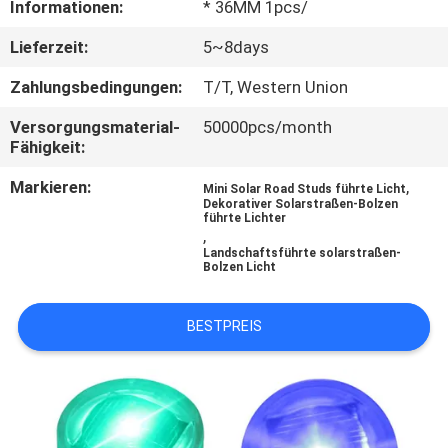
Informationen:
* 36MM 1pcs/
KONTAKTIERE
Lieferzeit:
5~8days
UNS
Zahlungsbedingungen:
T/T, Western Union
Versorgungsmaterial-
50000pcs/month
NACHRICHTEN
Fähigkeit:
Markieren:
,
Mini Solar Road Studs führte Licht
FÄLLE
Dekorativer Solarstraßen-Bolzen
führte Lichter
,
Landschaftsführte solarstraßen-
FORDERN
Bolzen Licht
SIE
BESTPREIS
EIN
ANGEBOT
AN