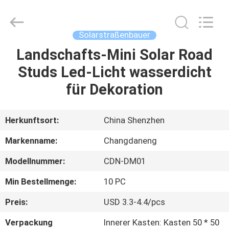
Changdaneng
Technology
Co.,
Ltd..
All
Solarstraßenbauer
Rights
Reserved.
Landschafts-Mini Solar Road
HEIM
Studs Led-Licht wasserdicht
PRODUKTE
für Dekoration
ÜBER
Herkunftsort:
China Shenzhen
UNS
Markenname:
Changdaneng
Modellnummer:
CDN-DM01
FABRIK-
Min Bestellmenge:
10 PC
TOUR
Preis:
USD 3.3-4.4/pcs
QUALITÄTSKONTROLLE
Verpackung
Innerer Kasten: Kasten 50 * 50