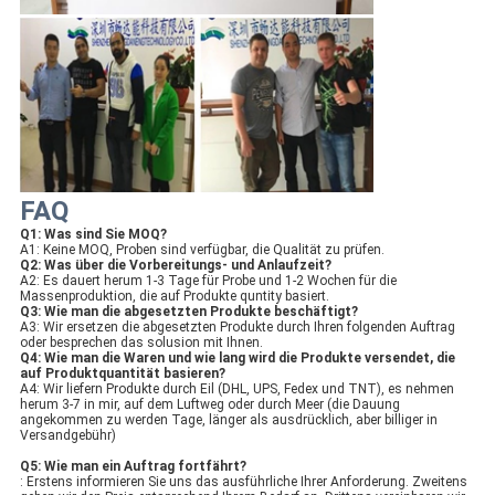
FAQ
Q1: Was sind Sie MOQ?
A1: Keine MOQ, Proben sind verfügbar, die Qualität zu prüfen.
Q2: Was über die Vorbereitungs- und Anlaufzeit?
A2: Es dauert herum 1-3 Tage für Probe und 1-2 Wochen für die
Massenproduktion, die auf Produkte quntity basiert.
Q3: Wie man die abgesetzten Produkte beschäftigt?
A3: Wir ersetzen die abgesetzten Produkte durch Ihren folgenden Auftrag
oder besprechen das solusion mit Ihnen.
Q4: Wie man die Waren und wie lang wird die Produkte versendet, die
auf Produktquantität basieren?
A4: Wir liefern Produkte durch Eil (DHL, UPS, Fedex und TNT), es nehmen
herum 3-7 in mir, auf dem Luftweg oder durch Meer (die Dauung
angekommen zu werden Tage, länger als ausdrücklich, aber billiger in
Versandgebühr)
Q5: Wie man ein Auftrag fortfährt?
: Erstens informieren Sie uns das ausführliche Ihrer Anforderung. Zweitens