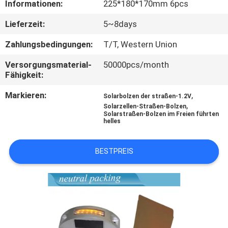
Informationen:
225*180*170mm 6pcs
KONTAKTIERE
Lieferzeit:
5~8days
UNS
Zahlungsbedingungen:
T/T, Western Union
Versorgungsmaterial-
50000pcs/month
NACHRICHTEN
Fähigkeit:
Markieren:
,
Solarbolzen der straßen-1.2V
FÄLLE
,
Solarzellen-Straßen-Bolzen
Solarstraßen-Bolzen im Freien führten
helles
FORDERN
SIE
BESTPREIS
EIN
ANGEBOT
AN