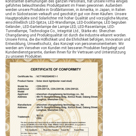
konstanten Bemühungen des ganzen Personals, hat unsere Firma einiges
geführtes beleuchtendes Produktpatent im Freien gewonnen. Außerdem
werden unsere Produkte in Großbritannien, in Amerika, in Japan, in Italien
und in Südostasien verkauft und geschätzt gut von ihren Käufern. Unsere
Hauptprodukte sind Solarlichter mit hoher Qualität und vorzügliche Muster,
einschließlich LED-Spitze, LED-Wandlampe, LED-Docklampe, LED begruben
Geländer-, LED-Gartenlampe der Lampe LED, LED-Rasenlampe, LED-
Tunnellampe, Technologie Co., Integrität Ltd., Stärke etc. Shenzhen
Changdaneng und Produktqualität ist durch die Industrie erkannt worden.
Unsere Firma, die die Höflichkeit und die Ehrlichkeit befolgen, Innovation und
Entwicklung, Umweltschutz, das Konzept von personenorientiertem. Wir
werden am Versehen von Kunden mit besseren Produkten festgelegt und
Kundendienstgarantie, danken Ihnen für Ihr Vertrauen und Unterstützung
zu unseren Produkten.