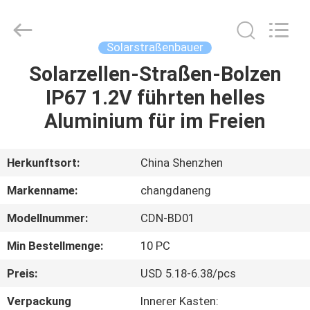
Changdaneng
Technology
Co.,
Ltd..
All
Solarstraßenbauer
Rights
Reserved.
Solarzellen-Straßen-Bolzen
HEIM
IP67 1.2V führten helles
PRODUKTE
Aluminium für im Freien
ÜBER
Herkunftsort:
China Shenzhen
UNS
Markenname:
changdaneng
Modellnummer:
CDN-BD01
FABRIK-
Min Bestellmenge:
10 PC
TOUR
Preis:
USD 5.18-6.38/pcs
QUALITÄTSKONTROLLE
Verpackung
Innerer Kasten: