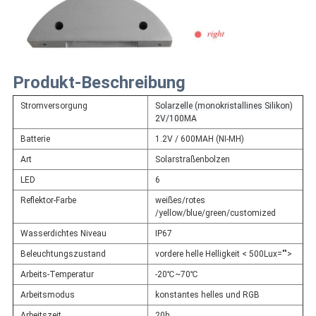
Produkt-Beschreibung
Stromversorgung
Solarzelle (monokristallines Silikon)
2V/100MA
Batterie
1.2V /
600MAH (NI-MH)
Art
Solarstraßenbolzen
LED
6
Reflektor-Farbe
weißes/rotes
/yellow/blue/green/customized
Wasserdichtes Niveau
IP67
Beleuchtungszustand
vordere helle Helligkeit < 500Lux="">
Arbeits-Temperatur
-20℃~70℃
Arbeitsmodus
konstantes helles und RGB
Arbeitszeit
20h