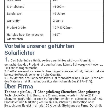
Sichtabstand
>1000m
Berufsleben
>3 Jahre
warrantty
2 Jahre
Produkt-Größe
124*43*29mm
Hartglas hoch Kompression
>10T
widerstehen
Vorteile unserer geführten
Solarlichter
1.
Das Solaräußere Gehäuse des zaunlichtes wird vom Aluminium
gemacht, das das Produkt ist dauerhaft und könnte Schwergewicht-oben zu
10 Tonnen tragen macht.
2. Die Batterie wird von einer fachkundigen Fabrik eingeführt, deshalb hat sie
konstante Produktserien und hohe Qualität.
3. Das Material des Sonnenkollektors ist monokristallines Silikon. Diese Art
des Materials hat Umrechnugssätze des hohen Maßes (18%~21%).
Über Firma
Technologie Co., LT ChangdaNeng Shenzhen Changdaneng
Technologie Co., Ltd. Shenzhens Changdaneng wurde im Jahre 2011 in
Shenzhen gegründet, ist ein Berufsgroßunternehmen, spezialisiert auf R&D,
Produktion und Marketing von Solar-LED-Lichtern für Dekoration oder
Beleuchtung. Es gibt mehr als 100 Arbeitskräfte in unserer Firma. Durch die