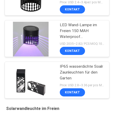
imprägniern
Price: USD 2.4~3.4per/ pcs MOQ:10
KONTAKT
LED Wand-Lampe im
Freien 150 MAH
Waterproof
Monocrystalline 0.18W
USD 2035~2.82/ PCS MOQ:10pcs
KONTAKT
IP65 wasserdichte Soalr
Zaunleuchten für den
Garten
Price: USD 2.8~3.36 per pcs MOQ:8 PCS
KONTAKT
Solarwandleuchte im Freien