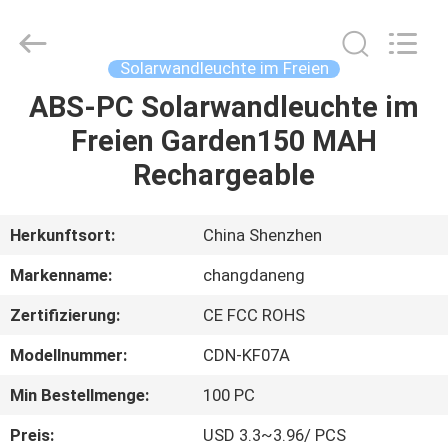
Changdaneng
Technology
Co.,
Ltd..
All
Solarwandleuchte im Freien
Rights
Reserved.
ABS-PC Solarwandleuchte im
HEIM
Freien Garden150 MAH
PRODUKTE
Rechargeable
ÜBER
Herkunftsort:
China Shenzhen
UNS
Markenname:
changdaneng
Zertifizierung:
CE FCC ROHS
FABRIK-
Modellnummer:
CDN-KF07A
TOUR
Min Bestellmenge:
100 PC
QUALITÄTSKONTROLLE
Preis:
USD 3.3~3.96/ PCS