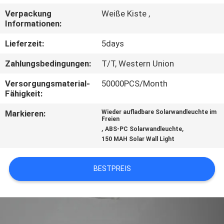
Verpackung
Weiße Kiste ,
KONTAKTIERE
Informationen:
UNS
Lieferzeit:
5days
Zahlungsbedingungen:
T/T, Western Union
NACHRICHTEN
Versorgungsmaterial-
50000PCS/Month
Fähigkeit:
FÄLLE
Markieren:
Wieder aufladbare Solarwandleuchte im
Freien
,
,
ABS-PC Solarwandleuchte
FORDERN
150 MAH Solar Wall Light
SIE
EIN
BESTPREIS
ANGEBOT
AN