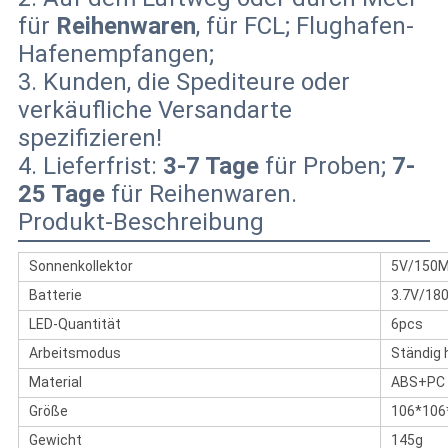
für
Reihenwaren
, für FCL; Flughafen-
Hafenempfangen;
3. Kunden, die Spediteure oder
verkäufliche Versandarte
spezifizieren!
4. Lieferfrist:
3-7 Tage
für Proben;
7-
25 Tage
für Reihenwaren.
Produkt-Beschreibung
Sonnenkollektor
5V/150
Batterie
3.7V/18
LED-Quantität
6pcs
Arbeitsmodus
Ständig h
Material
ABS+PC
Größe
106*10
Gewicht
145g