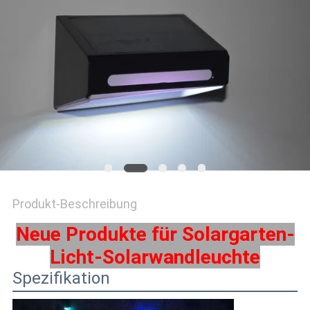
ONLINE
SHOP
SITEMAP
DATENSCHUTZRICHTLINIE
Produkt-Beschreibung
Neue Produkte für Solargarten-
Licht-Solarwandleuchte
Spezifikation