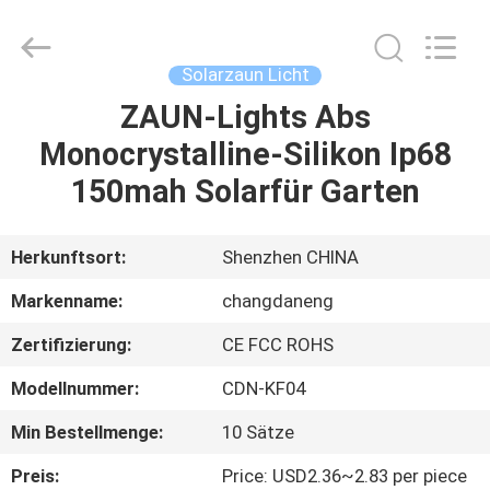
Changdaneng
Technology
Co.,
Ltd..
All
Solarzaun Licht
Rights
Reserved.
ZAUN-Lights Abs
HEIM
Monocrystalline-Silikon Ip68
PRODUKTE
150mah Solarfür Garten
ÜBER
Herkunftsort:
Shenzhen CHINA
UNS
Markenname:
changdaneng
Zertifizierung:
CE FCC ROHS
FABRIK-
Modellnummer:
CDN-KF04
TOUR
Min Bestellmenge:
10 Sätze
QUALITÄTSKONTROLLE
Preis:
Price: USD2.36~2.83 per piece