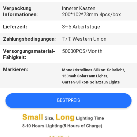
Verpackung
innerer Kasten:
KONTAKTIERE
Informationen:
200*102*73mm 4pcs/box
UNS
Lieferzeit:
3~5 Arbeitstage
Zahlungsbedingungen:
T/T, Western Union
NACHRICHTEN
Versorgungsmaterial-
50000PCS/Month
Fähigkeit:
FÄLLE
Markieren:
,
Monokristallines Silikon-Solarlicht
,
150mah Solarzaun Lights
FORDERN
Garten-Silikon-Solarzaun Lights
SIE
BESTPREIS
EIN
ANGEBOT
AN