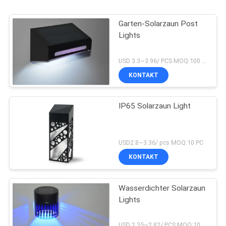
Garten-Solarzaun Post
Lights
USD 3.3~3.96/ PCS MOQ:100 PC
KONTAKT
IP65 Solarzaun Light
USD2.8~3.36/ pcs MOQ:10 PC
KONTAKT
Wasserdichter Solarzaun
Lights
USD 2.35~2.82/ PCS MOQ:10pcs