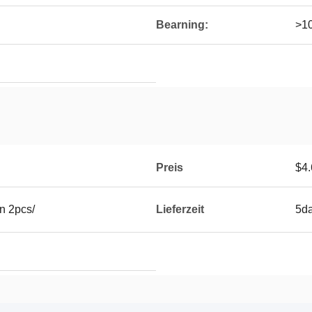
Bearning:
>1
Preis
$4.
n 2pcs/
Lieferzeit
5d