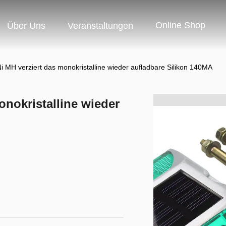
Online Shop
Über Uns
Veranstaltungen
i MH verziert das monokristalline wieder aufladbare Silikon 140MA
onokristalline wieder