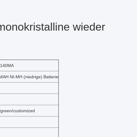
monokristalline wieder
2V/140MA
AH NI-MH (niedrige) Batterie
e/green/customized