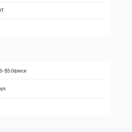
0T
6~$5.0/piece
ays