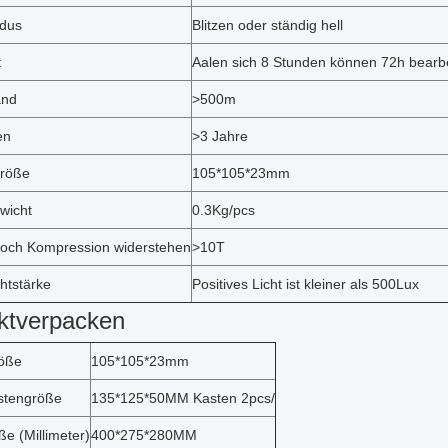
odus
Blitzen oder ständig hell
t
Aalen sich 8 Stunden können 72h bearb
and
>500m
en
>3 Jahre
Größe
105*105*23mm
wicht
0.3Kg/pcs
hoch Kompression widerstehen
>10T
htstärke
Positives Licht ist kleiner als 500Lux
ktverpacken
röße
105*105*23mm
stengröße
135*125*50MM Kasten 2pcs/
e (Millimeter)
400*275*280MM