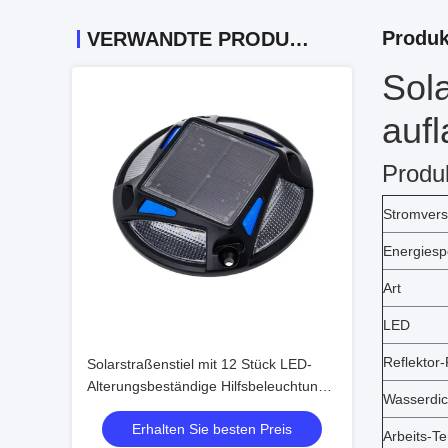
Produk
VERWANDTE PRODUKTE
Sola
auf
Produ
Stromver
Energiesp
Art
LED
Reflektor
Solarstraßenstiel mit 12 Stück LED-
Alterungsbeständige Hilfsbeleuchtung
Wasserdic
für Verkehrssicherheit auf der Straße
Erhalten Sie besten Preis
Arbeits-T