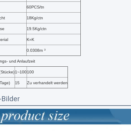
60PCS/tn
cht
18Kg/ctn
sse
19.5Kg/ctn
erial
K=K
0.0308m ³
ngs- und Anlaufzeit
(Stücke)
1~100
100
(Tage)
15
Zu verhandelt werden
-Bilder