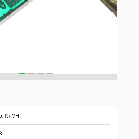
ku Ni-MH
68