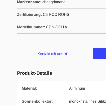
Markenname:
changdaneng
Zertifizierung:
CE FCC ROHS
Modellnummer:
CDN-D011A
Kontakt mit uns
Produkt-Details
Material:
Aliminum
Sonnenkollektor:
monokristallines Silik