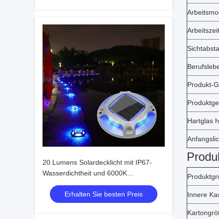
Arbeitsm
Arbeitszei
Sichtabst
Berufsleb
Produkt-
Produktge
Hartglas 
Anfangslic
Produ
20 Lumens Solardecklicht mit IP67-
Wasserdichtheit und 6000K
Produktg
Tageslichtwarnung für den
Erhalten Sie besten Preis
Außenbereich
Innere Ka
Kartongröß