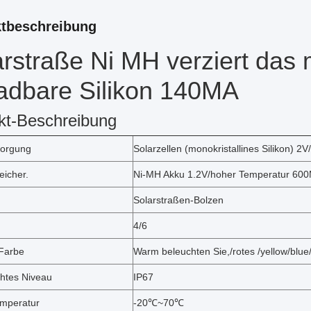
tbeschreibung
rstraße Ni MH verziert das 
ladbare Silikon 140MA
kt-Beschreibung
sorgung
Solarzellen (monokristallines Silikon) 
eicher.
Ni-MH Akku 1.2V/hoher Temperatur 600M
Solarstraßen-Bolzen
4/6
-Farbe
Warm beleuchten Sie,/rotes /yellow/blu
htes Niveau
IP67
emperatur
-20℃~70℃