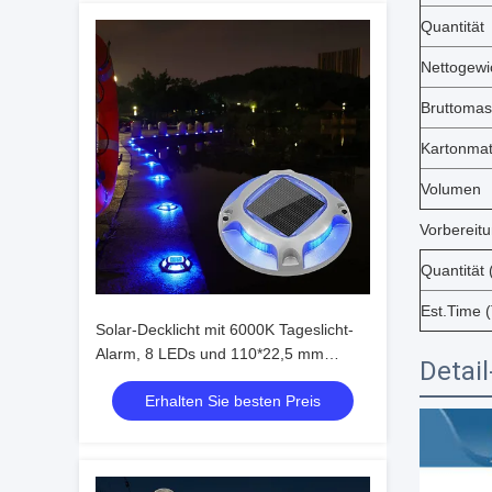
Quantität
Nettogewi
Bruttoma
Kartonmat
Volumen
Vorbereitu
Quantität 
Est.Time 
Solar-Decklicht mit 6000K Tageslicht-
Alarm, 8 LEDs und 110*22,5 mm
Detail
Größe für den Außenbereich
Erhalten Sie besten Preis