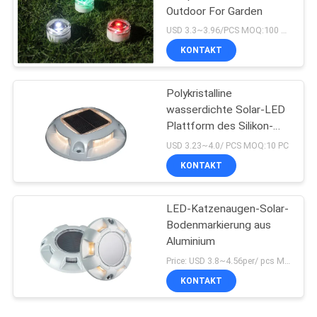
Outdoor For Garden
USD 3.3~3.96/PCS MOQ:100 PCS
KONTAKT
Polykristalline
wasserdichte Solar-LED
Plattform des Silikon-
IP67 beleuchtet Gebühr
USD 3.23~4.0/ PCS MOQ:10 PC
Ni MH 4.5H
KONTAKT
LED-Katzenaugen-Solar-
Bodenmarkierung aus
Aluminium
Price: USD 3.8~4.56per/ pcs MOQ:10
KONTAKT