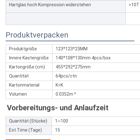
Hartglas hoch Kompression widerstehen
>10T
Produktverpacken
Produktgröße
123*123*23MM
Innere Kastengröße
140*108*130mm 4pcs/box
Kartongröße (cm)
455*292*275mm
Quantität
64pcs/ctn
Kartonmaterial
K=K
Volumen
0.0352m ³
Vorbereitungs- und Anlaufzeit
Quantität (Stücke)
1~100
Est.Time (Tage)
15