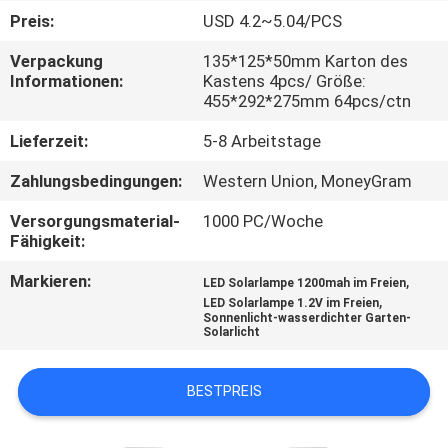
Preis:
USD 4.2~5.04/PCS
KONTAKTIERE
Verpackung
135*125*50mm Karton des
UNS
Informationen:
Kastens 4pcs/ Größe:
455*292*275mm 64pcs/ctn
NACHRICHTEN
Lieferzeit:
5-8 Arbeitstage
Zahlungsbedingungen:
Western Union, MoneyGram
FÄLLE
Versorgungsmaterial-
1000 PC/Woche
Fähigkeit:
FORDERN
Markieren:
,
LED Solarlampe 1200mah im Freien
SIE
,
LED Solarlampe 1.2V im Freien
Sonnenlicht-wasserdichter Garten-
EIN
Solarlicht
ANGEBOT
BESTPREIS
AN