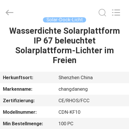
Changdaneng
Technology
Co.,
Ltd..
All
Solar-Dock-Licht
Rights
Reserved.
Wasserdichte Solarplattform
HEIM
IP 67 beleuchtet
PRODUKTE
Solarplattform-Lichter im
Freien
ÜBER
UNS
Herkunftsort:
Shenzhen China
Markenname:
changdaneng
FABRIK-
Zertifizierung:
CE/RHOS/FCC
TOUR
Modellnummer:
CDN-KF10
QUALITÄTSKONTROLLE
Min Bestellmenge:
100 PC