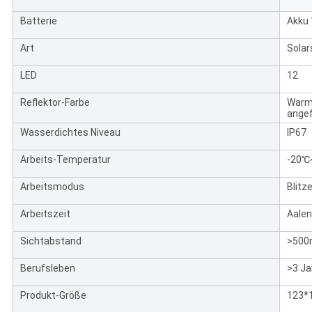
Batterie
Akku
Art
Solar
LED
12
Reflektor-Farbe
Warme
angef
Wasserdichtes Niveau
IP67
Arbeits-Temperatur
-20℃
Arbeitsmodus
Blitz
Arbeitszeit
Aalen
Sichtabstand
>500
Berufsleben
>3 Ja
Produkt-Größe
123*