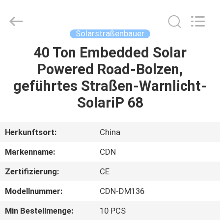
Changdaneng
Technology
Co.,
Ltd..
All
Solarstraßenbauer
Rights
Reserved.
40 Ton Embedded Solar
HEIM
Powered Road-Bolzen,
PRODUKTE
geführtes Straßen-Warnlicht-
SolariP 68
ÜBER
UNS
Herkunftsort:
China
Markenname:
CDN
FABRIK-
Zertifizierung:
CE
TOUR
Modellnummer:
CDN-DM136
QUALITÄTSKONTROLLE
Min Bestellmenge:
10 PCS