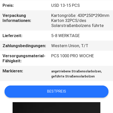
Preis:
USD 13-15 PCS
KONTAKTIERE
Verpackung
Kartongröße: 430*250*290mm
UNS
Informationen:
Karton 32PCS/des
Solarstraßenbolzens führte
NACHRICHTEN
Lieferzeit:
5-8 WERKTAGE
Zahlungsbedingungen:
Western Union, T/T
FÄLLE
Versorgungsmaterial-
PCS 1000 PRO WOCHE
Fähigkeit:
FORDERN
Markieren:
,
angetriebene Straßensolarbolzen
SIE
geführte Straßensolarbolzen
EIN
BESTPREIS
ANGEBOT
AN