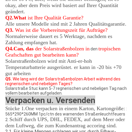
okay, aber dem Preis wird basiert auf Ihrer Quantität
geändert.
Q2.What
ist Ihre Qualität Garantie?
Alle unsere Modelle sind mit 2 Jahren Qualitätsgarantie.
Q3.
Was ist die Vorbereitungszeit für Aufträge?
Normalerweise dauert es 5 Werktage, nachdem es
Zahlung empfangen hat.
Q4.Can, das
der Solarstraßenbolzen in
tropischen
den
Grafschaften gut bearbeiten kann?
Solarstraßenbolzen wird mit Anti-er-hoh
Temperaturbatterie ausgerüstet. er kann in -20 bis +70
gut arbeiten
Q5.
Wie lang wird der Solarstraßenbolzen Arbeit während des
regnerischen und nebeligen Tages?
Solarstraße Stuc kann 5-7 regnerischen und nebeligen Tag nach
vollem bearbeiten aufgeladen.
Verpacken u. Versenden
Stücke 1.One verpacken in einem Karton, Kartongröße:
:
565*290*260MM 1pc/ctn des warnenden Straßenleuchtfeuers
Schiff durch UPS, DHL, FEDEX, auf dem Meer oder
2.
dem Luftweg, die zum Kundenantrag accoring sind.
2,1
.
Für kleine Mengen schlagen wir vor, durch Eilhaus-