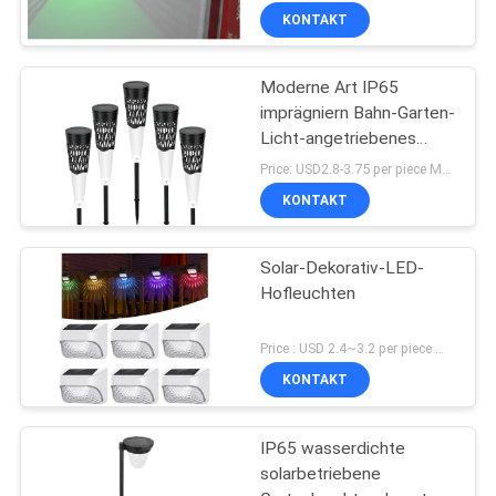
KONTAKT
Moderne Art IP65
imprägniern Bahn-Garten-
Licht-angetriebenes
Solardekoratives
Price: USD2.8-3.75 per piece MOQ:1pcs
KONTAKT
Solar-Dekorativ-LED-
Hofleuchten
Price : USD 2.4~3.2 per piece MOQ:100 PC
KONTAKT
IP65 wasserdichte
solarbetriebene