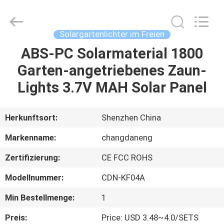
Changdaneng
Technology
Co.,
Ltd..
All
Solargartenlichter im Freien
Rights
Reserved.
ABS-PC Solarmaterial 1800
HEIM
Garten-angetriebenes Zaun-
PRODUKTE
Lights 3.7V MAH Solar Panel
ÜBER
Herkunftsort:
Shenzhen China
UNS
Markenname:
changdaneng
Zertifizierung:
CE FCC ROHS
FABRIK-
Modellnummer:
CDN-KF04A
TOUR
Min Bestellmenge:
1
QUALITÄTSKONTROLLE
Preis:
Price: USD 3.48~4.0/SETS