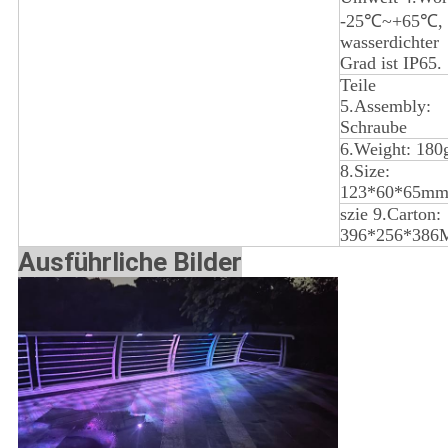
-25℃~+65℃,
wasserdichter
Grad ist IP65.
Teile
5.Assembly:
Schraube
6.Weight: 180
8.Size:
123*60*65m
szie 9.Carton:
396*256*38
Ausführliche Bilder