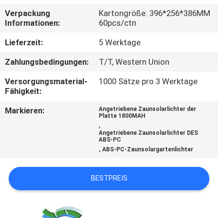
Verpackung
Kartongröße: 396*256*386MM
KONTAKTIERE
Informationen:
60pcs/ctn
UNS
Lieferzeit:
5 Werktage
Zahlungsbedingungen:
T/T, Western Union
NACHRICHTEN
Versorgungsmaterial-
1000 Sätze pro 3 Werktage
Fähigkeit:
FÄLLE
Markieren:
Angetriebene Zaunsolarlichter der
Platte 1800MAH
,
FORDERN
Angetriebene Zaunsolarlichter DES
ABS-PC
SIE
,
ABS-PC-Zaunsolargartenlichter
EIN
ANGEBOT
BESTPREIS
AN