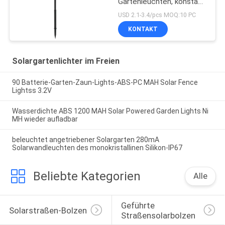
Gartenleuchten, konstant
und RGB
USD 2.1-3.4/pcs MOQ:10 PC
KONTAKT
Solargartenlichter im Freien
90 Batterie-Garten-Zaun-Lights-ABS-PC MAH Solar Fence
Lightss 3.2V
Wasserdichte ABS 1200 MAH Solar Powered Garden Lights Ni
MH wieder aufladbar
beleuchtet angetriebener Solargarten 280mA
Solarwandleuchten des monokristallinen Silikon-IP67
Beliebte Kategorien
Alle
Geführte 
Solarstraßen-Bolzen
Straßensolarbolzen