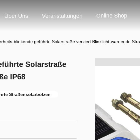
Online Shop
Über Uns
Veranstaltungen
rheits-blinkende geführte Solarstraße verziert Blinklicht-warnende Str
eführte Solarstraße
aße IP68
hrte Straßensolarbolzen