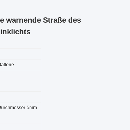
te warnende Straße des
inklichts
atterie
l
 Durchmesser-5mm