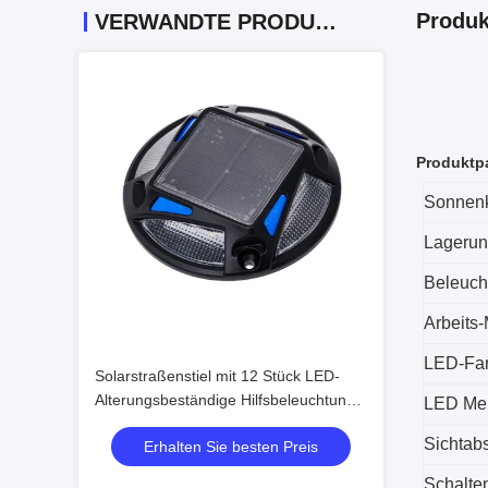
Produk
VERWANDTE PRODUKTE
Produktp
Sonnenk
Lageru
Beleuch
Arbeits
LED-Fa
Solarstraßenstiel mit 12 Stück LED-
Alterungsbeständige Hilfsbeleuchtung
LED Me
für Verkehrssicherheit auf der Straße
Sichtab
Erhalten Sie besten Preis
Schalten