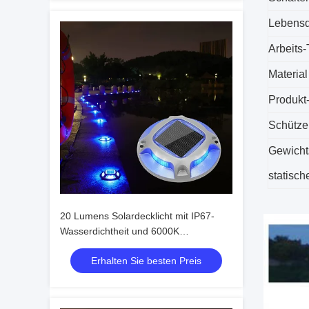
Lebens
Arbeits
Material
Produkt
Schütze
Gewicht
statisc
20 Lumens Solardecklicht mit IP67-
Wasserdichtheit und 6000K
Tageslichtwarnung für den
Erhalten Sie besten Preis
Außenbereich