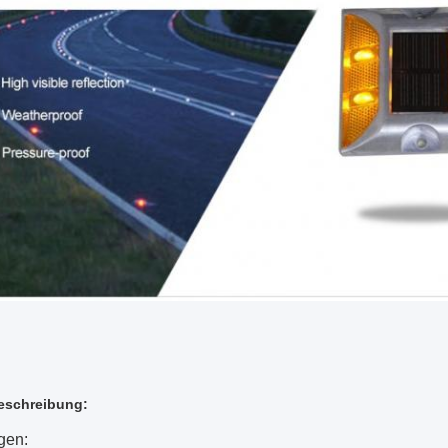
eschreibung
:
gen: