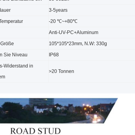
dauer
3-5years
-Temperatur
-20
℃~+80℃
Anti-UV-PC+Aluminum
-Größe
105*105*23mm
,
N.W
:
330g
n Sie Niveau
IP68
s-Widerstand in
>20 Tonnen
hem