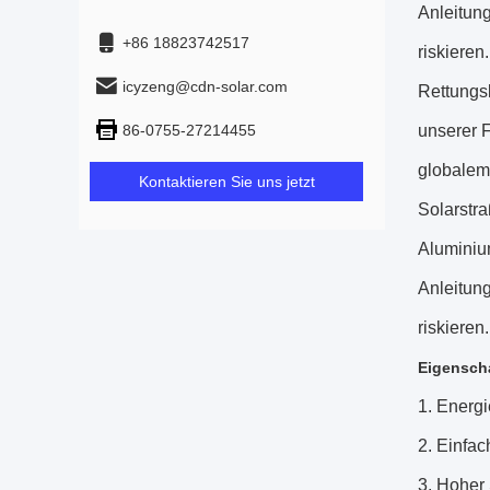
Anleitung
+86 18823742517
riskiere
icyzeng@cdn-solar.com
Rettungsk
86-0755-27214455
unserer 
globalem
Kontaktieren Sie uns jetzt
Solarstra
Aluminium
Anleitung
riskieren.
Eigensch
1
.
Energi
2
.
Einfach
3
.
Hoher S