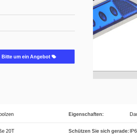
Bitte um ein Angebot
bolzen
Eigenschaften:
Dau
aße 20T
Schützen Sie sich gerade:
IP