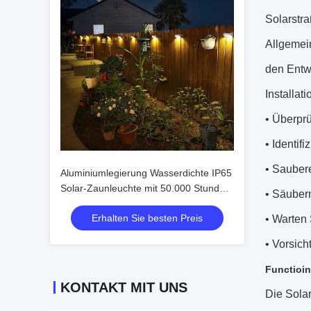
Solarstra
Allgemei
den Entwu
Installat
• Überpr
• Identifi
• Sauber
Aluminiumlegierung Wasserdichte IP65
Solar-Zaunleuchte mit 50.000 Stunden
• Säuber
Lebensdauer und 2V
Erhalten Sie besten Preis
Eingangsspannung
• Warten 
• Vorsicht
Functioin
KONTAKT MIT UNS
Die Solar