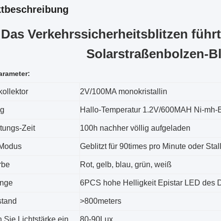
tbeschreibung
Das Verkehrssicherheitsblitzen führ
Solarstraßenbolzen-Bl
arameter:
ollektor
2V/100MA monokristallin
ng
Hallo-Temperatur 1.2V/600MAH Ni-mh-B
tungs-Zeit
100h nachher völlig aufgeladen
-Modus
Geblitzt für 90times pro Minute oder Stal
rbe
Rot, gelb, blau, grün, weiß
nge
6PCS hohe Helligkeit Epistar LED des
stand
>800meters
 Sie Lichtstärke ein
80-90Lux