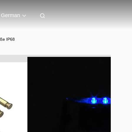
German
aße IP68