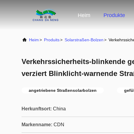
Heim
Produkte
Heim
>
Produits
>
Solarstraßen-Bolzen
>
Verkehrssiche
Verkehrssicherheits-blinkende g
verziert Blinklicht-warnende Str
angetriebene Straßensolarbolzen
gefü
Herkunftsort:
China
Markenname:
CDN