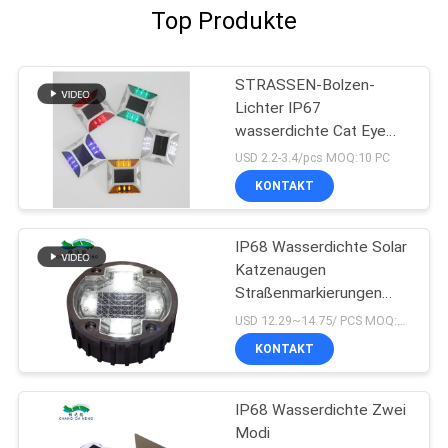
Top Produkte
STRASSEN-Bolzen-
Lichter IP67
wasserdichte Cat Eye
Road Stud Outdoor Solar
USD 2.2-3.4/pcs MOQ:10 PC
KONTAKT
IP68 Wasserdichte Solar
Katzenaugen
Straßenmarkierungen
1200mAh
USD 12.29~14.75/ PCS MOQ:PC 1
KONTAKT
IP68 Wasserdichte Zwei
Modi