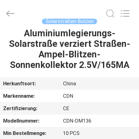
Changdaneng
Technology
Co.,
Ltd..
All
Solarstraßen-Bolzen
Rights
Reserved.
Aluminiumlegierungs-
HEIM
Solarstraße verziert Straßen-
PRODUKTE
Ampel-Blitzen-
Sonnenkollektor 2.5V/165MA
ÜBER
UNS
Herkunftsort:
China
Markenname:
CDN
FABRIK-
Zertifizierung:
CE
TOUR
Modellnummer:
CDN-DM136
QUALITÄTSKONTROLLE
Min Bestellmenge:
10 PCS