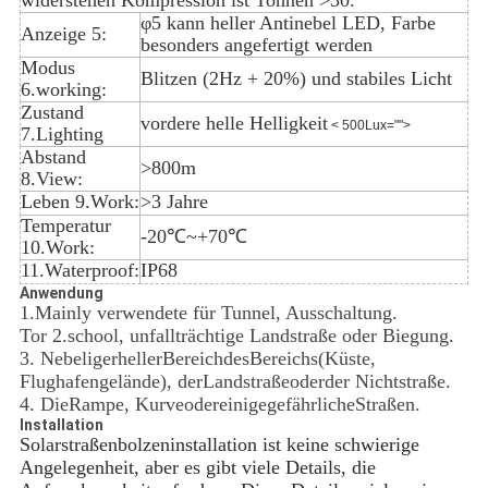
widerstehen Kompression ist Tonnen >30.
φ5 kann heller Antinebel LED, Farbe
Anzeige 5:
besonders angefertigt werden
Modus
Blitzen (2Hz + 20%) und stabiles Licht
6.working:
Zustand
vordere helle Helligkeit
< 500Lux="">
7.Lighting
Abstand
>800m
8.View:
Leben 9.Work:
>3 Jahre
Temperatur
-20℃~+70℃
10.Work:
11.Waterproof:
IP68
Anwendung
1.Mainly verwendete für Tunnel, Ausschaltung.
Tor 2.school, unfallträchtige Landstraße oder Biegung.
3. NebeligerhellerBereichdesBereichs(Küste,
Flughafengelände), derLandstraßeoderder Nichtstraße.
4. DieRampe, KurveodereinigegefährlicheStraßen.
Installation
Solarstraßenbolzeninstallation ist keine schwierige
Angelegenheit, aber es gibt viele Details, die