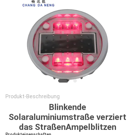
ONLINE
SHOP
SITEMAP
DATENSCHUTZRICHTLINIE
Produkt-Beschreibung
Blinkende
Solaraluminiumstraße verziert
das StraßenAmpelblitzen
Produkteigenschaften