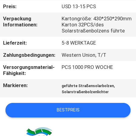
Preis:
USD 13-15 PCS
KONTAKTIERE
Verpackung
Kartongröße: 430*250*290mm
UNS
Informationen:
Karton 32PCS/des
Solarstraßenbolzens führte
NACHRICHTEN
Lieferzeit:
5-8 WERKTAGE
Zahlungsbedingungen:
Western Union, T/T
FÄLLE
Versorgungsmaterial-
PCS 1000 PRO WOCHE
Fähigkeit:
FORDERN
Markieren:
,
geführte Straßensolarbolzen
SIE
Solarstraßenbolzenlichter
EIN
BESTPREIS
ANGEBOT
AN