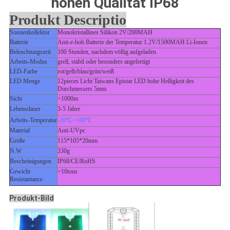
hohen Qualität IP68
Produkt Descriptio
Sonnenkollektor
Monokristallines Silikon 2V/200MAH
Batterie
Anti-e-hoh Batterie der Temperatur 1.2V/1500MAH Li-Ionen
Beleuchtungszeit
100 Stunden, nachdem völlig aufgeladen
Arbeits-Modus
grell, stabil oder besonders angefertigt
LED-Farbe
rot/gelb/blau/grün/weiß
LED Menge
12pieces Licht Taiwans Epistar LED hohe Helligkeit des
Durchmessers 5mm
Sicht
>1000m
Lebensdauer
3-5 Jahre
Arbeits-Temperatur
-20℃~+80℃
Material
Anti-UVpc
Größe
115*105*20mm
N.W
330g
Bescheinigungen
IP68/CE/RoHS
Gewicht
>10tons
Resistantance
Produkt-Bild