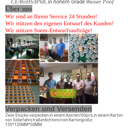
CE/RoHS/IP68,
in hohem Grade
Wasser Poof
Über uns
Wir sind an Ihrem Service 24 Stunden!
Wir stützen den eigenen Entwurf des Kunden!
Wir stützen Soem-Entwurfsaufträge!
Verpacken und Versenden
Zwei Stücke verpacken in einem Kasten/60pcs in einem Karton
von Solarfahrstraßenlichtern/von Kartongröße:
135*125MM*50MM.