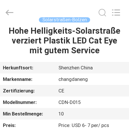
Changdaneng
Technology
Co.,
Ltd..
All
Solarstraßen-Bolzen
Rights
Reserved.
Hohe Helligkeits-Solarstraße
HEIM
verziert Plastik LED Cat Eye
PRODUKTE
mit gutem Service
ÜBER
Herkunftsort:
Shenzhen China
UNS
Markenname:
changdaneng
Zertifizierung:
CE
FABRIK-
Modellnummer:
CDN-D015
TOUR
Min Bestellmenge:
10
QUALITÄTSKONTROLLE
Preis:
Price: USD 6- 7 per/ pcs