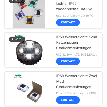
Lichter IP67
wasserdichte Cat Eye
Road Stud Outdoor Solar
USD 2.2-3.4/pcs MOQ:10 PC
KONTAKT
IP68 Wasserdichte Solar
Katzenaugen
Straßenmarkierungen
1200mAh
USD 12.29~14.75/ PCS MOQ:PC 1
KONTAKT
IP68 Wasserdichte Zwei
Modi
Straßenmarkierungen
Solar Katzenaugen
Price: USD 4.5- 5 per/ pcs MOQ:10
Straßenmarkierungen
KONTAKT