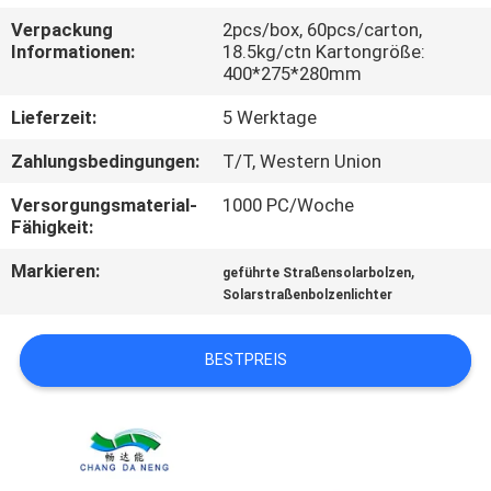
Verpackung
2pcs/box, 60pcs/carton,
KONTAKTIERE
Informationen:
18.5kg/ctn Kartongröße:
400*275*280mm
UNS
Lieferzeit:
5 Werktage
NACHRICHTEN
Zahlungsbedingungen:
T/T, Western Union
Versorgungsmaterial-
1000 PC/Woche
FÄLLE
Fähigkeit:
Markieren:
,
geführte Straßensolarbolzen
FORDERN
Solarstraßenbolzenlichter
SIE
BESTPREIS
EIN
ANGEBOT
AN