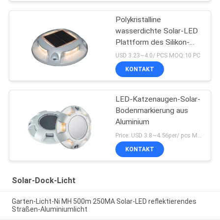
Polykristalline
wasserdichte Solar-LED
Plattform des Silikon-
IP67 beleuchtet Gebühr
USD 3.23~4.0/ PCS MOQ:10 PC
Ni MH 4.5H
KONTAKT
LED-Katzenaugen-Solar-
Bodenmarkierung aus
Aluminium
Price: USD 3.8~4.56per/ pcs MOQ:10
KONTAKT
Solar-Dock-Licht
Garten-Licht-Ni MH 500m 250MA Solar-LED reflektierendes
Straßen-Aluminiumlicht