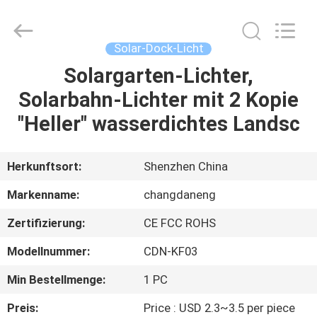
Changdaneng
Technology
Co.,
Ltd..
All
Solar-Dock-Licht
Rights
Reserved.
Solargarten-Lichter,
HEIM
Solarbahn-Lichter mit 2 Kopie
PRODUKTE
"Heller" wasserdichtes Landsc
ÜBER
Herkunftsort:
Shenzhen China
UNS
Markenname:
changdaneng
Zertifizierung:
CE FCC ROHS
FABRIK-
Modellnummer:
CDN-KF03
TOUR
Min Bestellmenge:
1 PC
QUALITÄTSKONTROLLE
Preis:
Price : USD 2.3~3.5 per piece