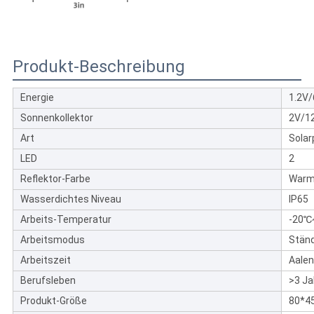
Produkt-Beschreibung
Energie
1.2V
Sonnenkollektor
2V/1
Art
Solar
LED
2
Reflektor-Farbe
Warm 
Wasserdichtes Niveau
IP65
Arbeits-Temperatur
-20℃
Arbeitsmodus
Ständ
Arbeitszeit
Aalen
Berufsleben
>3 Ja
Produkt-Größe
80*4