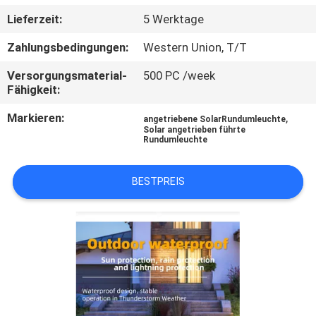
Lieferzeit:
5 Werktage
KONTAKTIERE
Zahlungsbedingungen:
Western Union, T/T
UNS
Versorgungsmaterial-
500 PC /week
Fähigkeit:
NACHRICHTEN
Markieren:
,
angetriebene SolarRundumleuchte
Solar angetrieben führte
FÄLLE
Rundumleuchte
BESTPREIS
FORDERN
SIE
EIN
ANGEBOT
AN