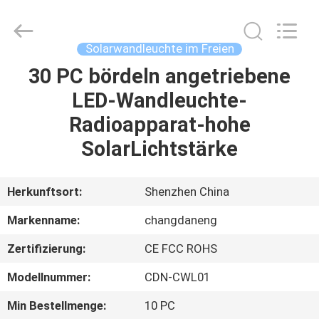
Changdaneng
Technology
Co.,
Ltd..
All
Solarwandleuchte im Freien
Rights
Reserved.
30 PC bördeln angetriebene
HEIM
LED-Wandleuchte-
PRODUKTE
Radioapparat-hohe
SolarLichtstärke
ÜBER
UNS
Herkunftsort:
Shenzhen China
Markenname:
changdaneng
FABRIK-
Zertifizierung:
CE FCC ROHS
TOUR
Modellnummer:
CDN-CWL01
QUALITÄTSKONTROLLE
Min Bestellmenge:
10 PC