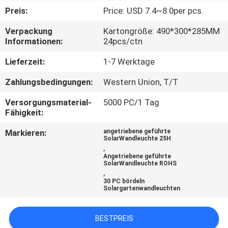
Preis:
Price: USD 7.4~8.0per pcs.
KONTAKTIERE
Verpackung
Kartongröße: 490*300*285MM
UNS
Informationen:
24pcs/ctn
Lieferzeit:
1-7 Werktage
NACHRICHTEN
Zahlungsbedingungen:
Western Union, T/T
FÄLLE
Versorgungsmaterial-
5000 PC/1 Tag
Fähigkeit:
Markieren:
angetriebene geführte
FORDERN
SolarWandleuchte 25H
,
SIE
Angetriebene geführte
SolarWandleuchte ROHS
EIN
,
30 PC bördeln
ANGEBOT
Solargartenwandleuchten
AN
BESTPREIS