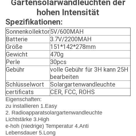
Gartensolarwandleuchten der
hohen Intensität
Spezifikationen:
Sonnenkollektor
5V/600MAH
Batterie
3.7V/2200MAH
Größe
151*142*278mm
Gewicht
470g
Perle
30pcs
Gebühr
volle Gebühr für 3H kann 25H
bearbeiten
Schlüsselwort
Solargartenwandleuchte
certificats
CER, FCC, ROHS
Eigenschaften:
zu installieren 1.Easy
2. Radioapparatsolargartenwandleuchte
Lichtstärke 3.High
e-hoh (niedrige) Temperatur 4.Anti
Lebensdauer 5.Long