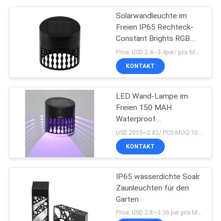
Solarwandleuchte im
Freien IP65 Rechteck-
Constant Brights RGB
imprägniern
Price: USD 2.4~3.4per/ pcs MOQ:10
KONTAKT
LED Wand-Lampe im
Freien 150 MAH
Waterproof
Monocrystalline 0.18W
USD 2035~2.82/ PCS MOQ:10pcs
KONTAKT
IP65 wasserdichte Soalr
Zaunleuchten für den
Garten
Price: USD 2.8~3.36 per pcs MOQ:8 PCS