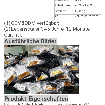
℃~+70℃
Arbeit Temp
-20
Garantie
1-jährig
Art
Verkehrssicherheit
(1)
OEM&ODM verfügbar;
(2)
Lebensdauer 3~5 Jahre, 12 Monate
Garantie.
Ausführliche Bilder
Produkt-Eigenschaften
helles LED liht 1.High, haben wirklich gutes, Effekt