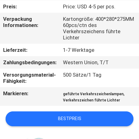
Preis:
Price: USD 4-5 per pcs.
KONTAKTIERE
Verpackung
Kartongröße: 400*280*275MM
UNS
Informationen:
60pcs/ctn des
Verkehrszeichens führte
Lichter
NACHRICHTEN
Lieferzeit:
1-7 Werktage
FÄLLE
Zahlungsbedingungen:
Western Union, T/T
Versorgungsmaterial-
500 Sätze/1 Tag
Fähigkeit:
FORDERN
SIE
Markieren:
,
geführte Verkehrszeichenlampen
Verkehrszeichen führte Lichter
EIN
ANGEBOT
BESTPREIS
AN