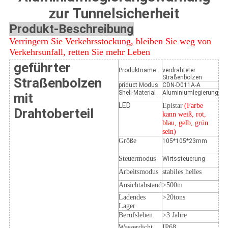
zur Tunnelsicherheit
Produkt-Beschreibung
Verringern Sie Verkehrsstockung, bleiben Sie weg von
Verkehrsunfall, retten Sie mehr Leben
geführter
Produktname
verdrahteter
Straßenbolzen
Straßenbolzen
priduct Modus
CDN-D011A-A
Shell-Material
Aluminiumlegierung
mit
LED
Epistar
(Farbe
Drahtoberteil
kann weiß, rot,
blau, gelb, grün
sein)
Größe
105*105*23mm
Steuermodus
Wirtssteuerung
Arbeitsmodus
stabiles helles
Ansichtabstand
>500m
Ladendes
>20tons
Lager
Berufsleben
>3 Jahre
Wasserdicht
IP68