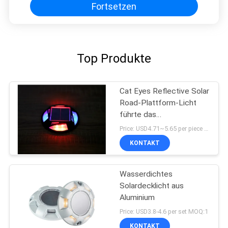
Fortsetzen
Top Produkte
Cat Eyes Reflective Solar
Road-Plattform-Licht
führte das
Aluminiumblitzen
Price: USD4.71~5.65 per piece MOQ:10 Sätze
KONTAKT
Wasserdichtes
Solardecklicht aus
Aluminium
Price: USD3.8-4.6 per set MOQ:1
KONTAKT