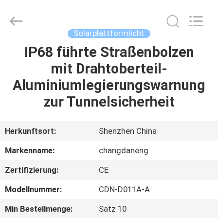
Changdaneng
Technology
Co.,
Ltd..
All
Solarplattformlicht
Rights
Reserved.
IP68 führte Straßenbolzen
HEIM
mit Drahtoberteil-
PRODUKTE
Aluminiumlegierungswarnung
zur Tunnelsicherheit
ÜBER
UNS
Herkunftsort:
Shenzhen China
Markenname:
changdaneng
FABRIK-
Zertifizierung:
CE
TOUR
Modellnummer:
CDN-D011A-A
QUALITÄTSKONTROLLE
Min Bestellmenge:
Satz 10