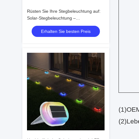
Rüsten Sie Ihre Stegbeleuchtung auf:
Solar-Stegbeleuchtung –
Umweltfreundlich und einfach zu
Erhalten Sie besten Preis
installieren
(
1)
OEM
(
2)
Leb