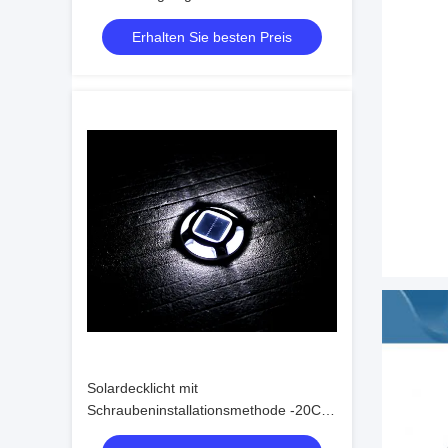
Arbeitstemperatur -20.C-60.C
Erhalten Sie besten Preis
Solardecklicht mit
Schraubeninstallationsmethode -20C-
60C Einfach zu installieren