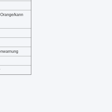
 Orange/kann
ßenwarnung
r