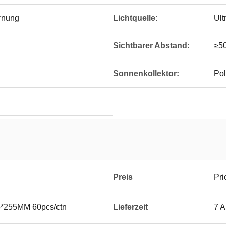
rnung
Lichtquelle:
Ult
Sichtbarer Abstand:
≥5
Sonnenkollektor:
Pol
Preis
Pri
5*255MM 60pcs/ctn
Lieferzeit
7 A