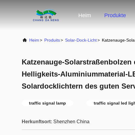
Heim
Produkte
Heim
>
Produits
>
Solar-Dock-Licht
>
Katzenauge-Solar
Katzenauge-Solarstraßenbolzen
Helligkeits-Aluminiummaterial-L
Solardocklichtern des guten Ser
traffic signal lamp
traffic signal led lig
Herkunftsort:
Shenzhen China