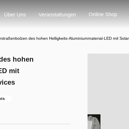
Online Shop
Über Uns
Veranstaltungen
straßenbolzen des hohen Helligkeits-Aluminiummaterial-LED mit Solar
 des hohen
ED mit
vices
hts