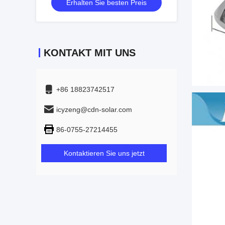
Erhalten Sie besten Preis
KONTAKT MIT UNS
+86 18823742517
icyzeng@cdn-solar.com
86-0755-27214455
Kontaktieren Sie uns jetzt