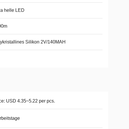
ra helle LED
00m
ykristallines Silikon 2V/140MAH
ce: USD 4.35~5.22 per pcs.
rbeitstage