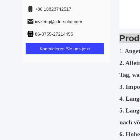
+86 18823742517
icyzeng@cdn-solar.com
86-0755-27214455
Prod
Kontaktieren Sie uns jetzt
Anget
1.
2. Alle
Tag, wa
3. Impo
4.
Lange
5. Lang
nach vö
6.
Hohe 