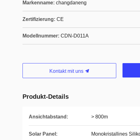
Markenname:
changdaneng
Zertifizierung:
CE
Modellnummer:
CDN-D011A
Kontakt mit uns
Produkt-Details
Ansichtabstand:
> 800m
Solar Panel:
Monokristallines Silik