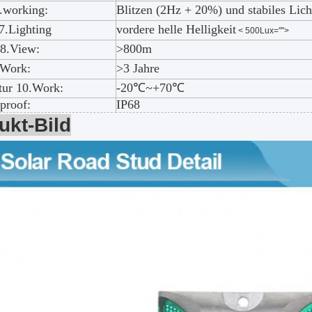
.working:
Blitzen (2Hz + 20%) und stabiles Lich
7.Lighting
vordere helle Helligkeit
< 500Lux="">
 8.View:
>800m
.Work:
>3 Jahre
tur 10.Work:
-20℃~+70℃
proof:
IP68
ukt-Bild