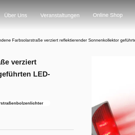
Online Shop
Über Uns
Veranstaltungen
ene Farbsolarstraße verziert reflektierender Sonnenkollektor geführt
e verziert
 geführten LED-
rstraßenbolzenlichter