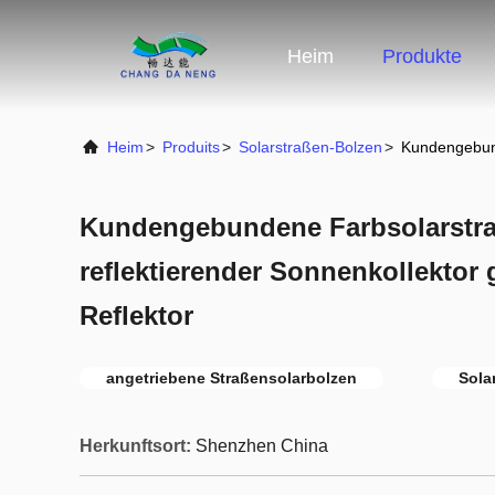
Heim
Produkte
Heim
>
Produits
>
Solarstraßen-Bolzen
>
Kundengebund
Kundengebundene Farbsolarstraß
reflektierender Sonnenkollektor
Reflektor
angetriebene Straßensolarbolzen
Sola
Herkunftsort:
Shenzhen China