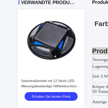
Produk
VERWANDTE PRODUKTE
Farb
Prod
Versorgu
Lagerun
Zeit 3.W
Solarstraßenstiel mit 12 Stück LED-
Alterungsbeständige Hilfsbeleuchtung
Körper d
50 Tonn
für Verkehrssicherheit auf der Straße
Erhalten Sie besten Preis
Anzeige 