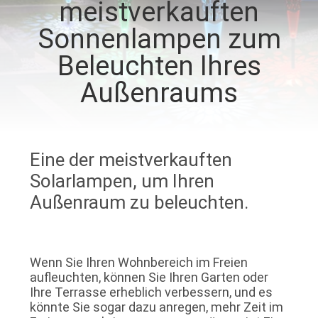
meistverkauften
KONTAKTIERE
Sonnenlampen zum
UNS
Beleuchten Ihres
Außenraums
NACHRICHTEN
FÄLLE
Eine der meistverkauften
Solarlampen, um Ihren
FORDERN
Außenraum zu beleuchten.
SIE
EIN
ANGEBOT
Wenn Sie Ihren Wohnbereich im Freien
aufleuchten, können Sie Ihren Garten oder
AN
Ihre Terrasse erheblich verbessern, und es
könnte Sie sogar dazu anregen, mehr Zeit im