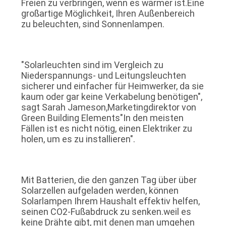
Freien zu verbringen, wenn es wärmer ist.Eine
ONLINE
großartige Möglichkeit, Ihren Außenbereich
zu beleuchten, sind Sonnenlampen.
SHOP
SITEMAP
"Solarleuchten sind im Vergleich zu
Niederspannungs- und Leitungsleuchten
sicherer und einfacher für Heimwerker, da sie
DATENSCHUTZRICHTLINIE
kaum oder gar keine Verkabelung benötigen",
sagt Sarah Jameson,Marketingdirektor von
Green Building Elements"In den meisten
Fällen ist es nicht nötig, einen Elektriker zu
holen, um es zu installieren".
Mit Batterien, die den ganzen Tag über über
Solarzellen aufgeladen werden, können
Solarlampen Ihrem Haushalt effektiv helfen,
seinen CO2-Fußabdruck zu senken.weil es
keine Drähte gibt, mit denen man umgehen