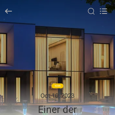
Changdaneng
Technology
Co.,
Ltd..
All
Rights
Reserved.
HEIM
PRODUKTE
ÜBER
UNS
FABRIK-
NEWS
TOUR
Oct 10, 2023
Einer der
QUALITÄTSKONTROLLE